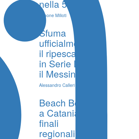
nella 5 km
Simone Milioti
Sfuma
ufficialmente
il ripescaggio
in Serie D per
il Messina
Alessandro Calleri
Beach Bocce,
a Catania le
finali
regionali, al