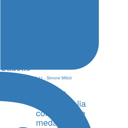
Nuoto Campionati
Italiani, Sabrina Ferrara
oro nei 100 farfalla
Cadette
05 Agosto 2026 - 19:41 - Simone Milioti
Europei
Nuoto, l’Italia
conquista tre
medaglie