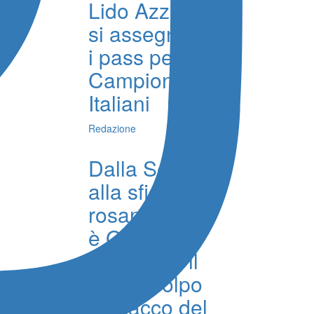
Lido Azzurro
si assegnano
i pass per i
Campionati
Italiani
Redazione
Dalla Serie A
alla sfida
rosanero, chi
è Gabriel
Strefezza, il
nuovo colpo
d’attacco del