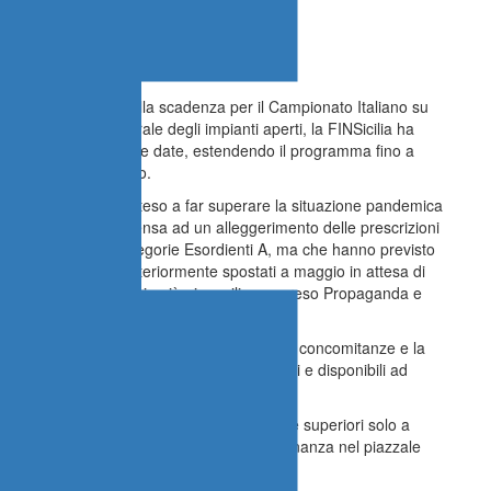
e il prolungamento della scadenza per il Campionato Italiano su
pandemica e strutturale degli impianti aperti, la FINSicilia ha
sione Tecnica le nuove date, estendendo il programma fino a
gli agonisti del nuoto.
arzo-aprile-maggio, teso a far superare la situazione pandemica
 al 31 dicembre (si pensa ad un alleggerimento delle prescrizioni
ù in là anche le categorie Esordienti A, ma che hanno previsto
 comprese, ed i B, ulteriormente spostati a maggio in attesa di
che per queste categorie più giovanili, compreso Propaganda e
i un mese e più circa per via delle inevitabili concomitanze e la
e libere, senza dimenticare gli impianti aperti e disponibili ad
conda parte riservata a categorie Ragazzi e superiori solo a
ve-in di tamponi rapidi riservati alla cittadinanza nel piazzale