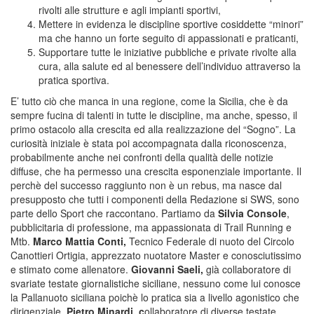
rivolti alle strutture e agli impianti sportivi,
Mettere in evidenza le discipline sportive cosiddette “minori”
ma che hanno un forte seguito di appassionati e praticanti,
Supportare tutte le iniziative pubbliche e private rivolte alla
cura, alla salute ed al benessere dell’individuo attraverso la
pratica sportiva.
E’ tutto ciò che manca in una regione, come la Sicilia, che è da
sempre fucina di talenti in tutte le discipline, ma anche, spesso, il
primo ostacolo alla crescita ed alla realizzazione del “Sogno”. La
curiosità iniziale è stata poi accompagnata dalla riconoscenza,
probabilmente anche nei confronti della qualità delle notizie
diffuse, che ha permesso una crescita esponenziale importante. Il
perchè del successo raggiunto non è un rebus, ma nasce dal
presupposto che tutti i componenti della Redazione si SWS, sono
parte dello Sport che raccontano. Partiamo da
Silvia Console
,
pubblicitaria di professione, ma appassionata di Trail Running e
Mtb.
Marco Mattia Conti,
Tecnico Federale di nuoto del Circolo
Canottieri Ortigia, apprezzato nuotatore Master e conosciutissimo
e stimato come allenatore.
Giovanni Saeli,
già collaboratore di
svariate testate giornalistiche siciliane, nessuno come lui conosce
la Pallanuoto siciliana poichè lo pratica sia a livello agonistico che
dirigenziale.
Pietro Minardi, c
ollaboratore di diverse testate