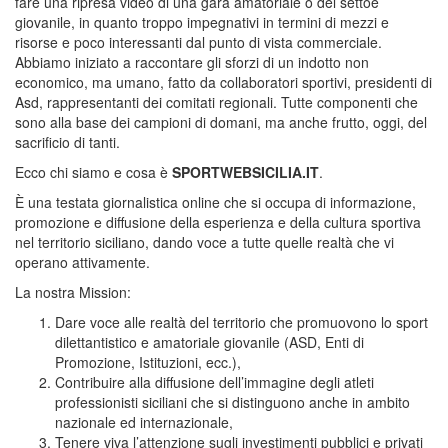
fare una ripresa video di una gara amatoriale o del settoe
giovanile, in quanto troppo impegnativi in termini di mezzi e
risorse e poco interessanti dal punto di vista commerciale.
Abbiamo iniziato a raccontare gli sforzi di un indotto non
economico, ma umano, fatto da collaboratori sportivi, presidenti di
Asd, rappresentanti dei comitati regionali. Tutte componenti che
sono alla base dei campioni di domani, ma anche frutto, oggi, del
sacrificio di tanti.
Ecco chi siamo e cosa è
SPORTWEBSICILIA.IT
.
È una testata giornalistica online che si occupa di informazione,
promozione e diffusione della esperienza e della cultura sportiva
nel territorio siciliano, dando voce a tutte quelle realtà che vi
operano attivamente.
La nostra Mission:
Dare voce alle realtà del territorio che promuovono lo sport
dilettantistico e amatoriale giovanile (ASD, Enti di
Promozione, Istituzioni, ecc.),
Contribuire alla diffusione dell’immagine degli atleti
professionisti siciliani che si distinguono anche in ambito
nazionale ed internazionale,
Tenere viva l’attenzione sugli investimenti pubblici e privati