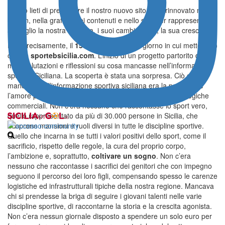
Siamo lieti di presentare il nostro nuovo sito web, rinnovato nel
design, nella grafica, nei contenuti e nello stile per rappresentare
al meglio la nostra impresa, i suoi cambiamenti, la sua crescita.
Era, precisamente, il
15 Aprile del 2020
il giorno in cui mettemmo
on line
sportebsicilia.com
. L’inizio di un progetto partorito dopo
mille valutazioni e riflessioni su cosa mancasse nell’informazione
sportiva Siciliana. La scoperta è stata una sorpresa. Ciò che
mancava nell’informazione sportiva siciliana era la passione e
l’amore per lo sport che prescinde dal calcio e dalle sue logiche
commerciali. Non c’era nessuno che raccontasse lo sport vero,
quello rappresentato da più di 30.000 persone in Sicilia, che
ricoprono mansioni e ruoli diversi in tutte le discipline sportive.
Quello che incarna in se tutti i valori positivi dello sport, come il
sacrificio, rispetto delle regole, la cura del proprio corpo,
l’ambizione e, soprattutto,
coltivare un sogno
. Non c’era
nessuno che raccontasse i sacrifici dei genitori che con impegno
seguono il percorso dei loro figli, compensando spesso le carenze
logistiche ed infrastrutturali tipiche della nostra regione. Mancava
chi si prendesse la briga di seguire i giovani talenti nelle varie
discipline sportive, di raccontarne la storia e la crescita agonista.
Non c’era nessun giornale disposto a spendere un solo euro per