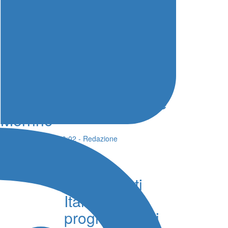
La Team Volley Messina
accoglie in prima
squadra i giovani Vinci e
Merrino
06 Agosto 2026 - 10:02 - Redazione
Nuoto
Campionati
Italiani, il
programma di