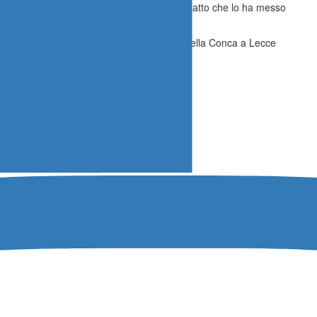
 catanese, dopo aver dato ha subito un contatto che lo ha messo
 posizioni.
l 11 marzo fino al 14 in Puglia sul circuito della Conca a Lecce