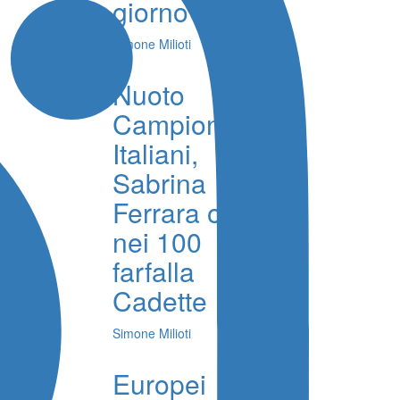
giorno 6
Simone Milioti
Nuoto
Campionati
Italiani,
Sabrina
Ferrara oro
nei 100
farfalla
Cadette
Simone Milioti
Europei