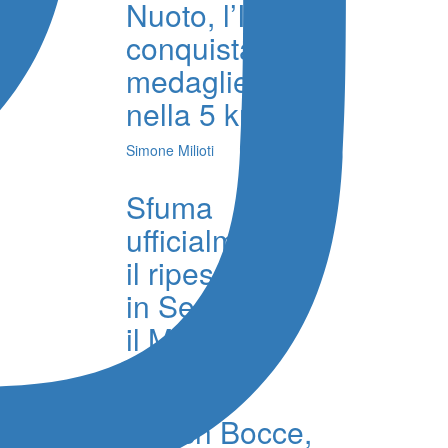
Nuoto, l’Italia
conquista tre
medaglie
nella 5 km
Simone Milioti
Sfuma
ufficialmente
il ripescaggio
in Serie D per
il Messina
Alessandro Calleri
Beach Bocce,