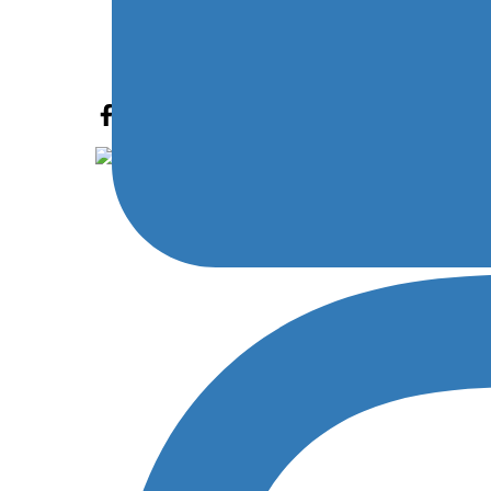
avversa in queste prime due uscite. Il quattordicenne
fuori gara quando in pre finale lottava per le primissime
I due siciliani saranno nuovamente in gara a partire da