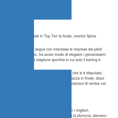
pprezzabili. Paparo chiude in Top Ten la finale, mentre Spina
rzo in Pre Finali
ACI Sport Sicilia che segue con interesse le imprese dei piloti
Aci Sport Daniele Settimo, ha avuto modo di elogiare i giovanissimi
le prime battute della stagione sportiva in cui solo il karting è
scito nel primo round del Super Master Siries che si è disputato,
recchio, cogliendo una brillante decima piazza in finale, dopo
ato un‘ottima crescita e potrà ambire a posizioni di vertice nei
mato la sensazione di poter competere con i migliori,
e eliminatorie. Poi ha dovuto fare i conti con la sfortuna, davvero