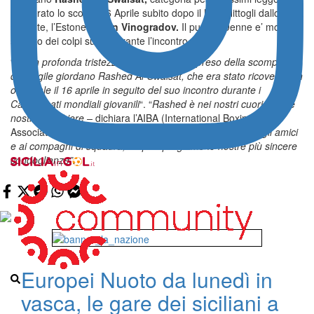
ricoverato lo scorso 16 Aprile subito dopo il KO inflittogli dallo
sfidante, l’Estone
Anton Vinogradov.
Il pugile 19enne e’ morto a
seguito dei colpi subiti durante l’incontro.
“
È con profonda tristezza che abbiamo appreso della scomparsa
del pugile giordano Rashed Al-Swaisat, che era stato ricoverato in
ospedale il 16 aprile in seguito del suo incontro durante i
Campionati mondiali giovanili
“. “
Rashed è nei nostri cuori e nelle
nostre preghiere –
dichiara l’AIBA (International Boxing
Association) –
I nostri pensieri vanno alla sua famiglia, agli amici
e ai compagni di squadra, ai quali porgiamo le nostre più sincere
condoglianze”.
Europei Nuoto da lunedì in
vasca, le gare dei siciliani a