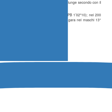
ssone,
Cadetti della Mimmo Ferrito, che giunge secondo con il
o precedente di 1’02″02.
a Ludovica Lacca della Nadir con 1’02″84 (PB 1’02″10); nei 200
dra in 2’29″07 (PB 2’25″63), mentre stessa gara nei maschi 13°
o a 2’07″05 (PB 2’09″15).