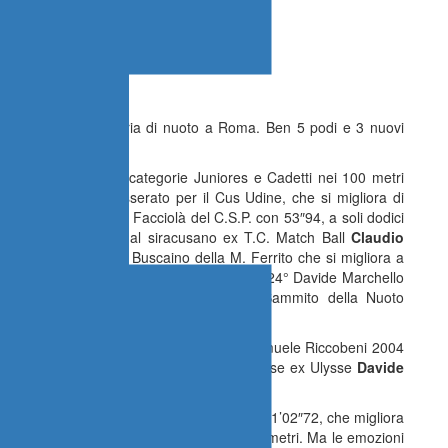
onati Italiani di Categoria di nuoto a Roma. Ben 5 podi e 3 nuovi
ma i Seniores poi le categorie Juniores e Cadetti nei 100 metri
orenzo Gargani
, tesserato per il Cus Udine, che si migliora di
timo posto di Andrea Facciolà del C.S.P. con 53″94, a soli dodici
tra i Cadetti grazie al siracusano ex T.C. Match Ball
Claudio
″34), 7° Alessandro Buscaino della M. Ferrito che si migliora a
01, 22° Paolo Hanna M. Ferrito in 56″36, 24° Davide Marchello
n Club; 30° tra gli Juniores Vincenzo Sammito della Nuoto
ovani nei 400 stile libero Juniores 29° Samuele Riccobeni 2004
 nei Cadetti ottimo 3’52″99 per il messinese ex Ulysse
Davide
egoria.
 per
Andrea Savoca
della Nuotosicilia con 1’02″72, che migliora
ggio con 28″37 migliora anche quello dei 50 metri. Ma le emozioni