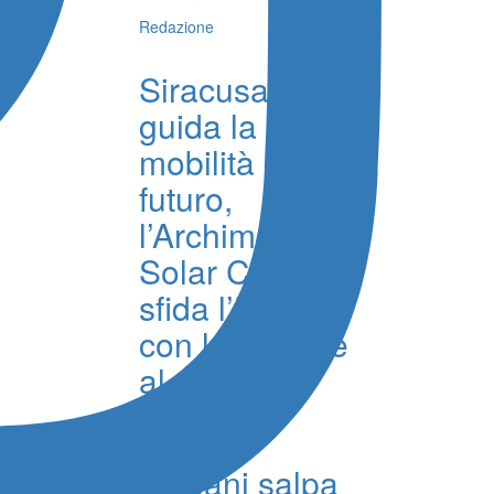
Redazione
Siracusa
guida la
mobilità del
futuro,
l’Archimede
Solar Car
sfida l’Europa
con le batterie
al sale
Redazione
Trapani salpa