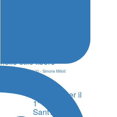
Nuoto Campionati
Italiani, bronzo per
Messina e Lauricella
nello stile libero
06 Agosto 2026 - 21:21 - Simone Milioti
Debutto
vincente per il
1° Trofeo
Sant’Agata