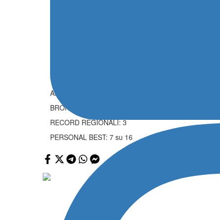
non sono finite e di lì a poco entra in acqua
Mario Bo
nuovi record regionale di 1’01″71 migliorando il già su
Nei 100 metri farfalla femminili Juniores sarà decim
dorso Cadetti femminili 29° Marzia Gasparini della I
Gabriele Bosco della Poseidon Swim che si migliora fin
MEDAGLIERE SICILIA:
ORO: 1
ARGENTO: 1
BRONZO: 3
RECORD REGIONALI: 3
PERSONAL BEST: 7 su 16