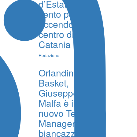
d’Estate, oltre
cento podisti
accendono il
centro di
Catania
Redazione
Orlandina
Basket,
Giuseppe La
Malfa è il
nuovo Team
Manager
biancazzurro