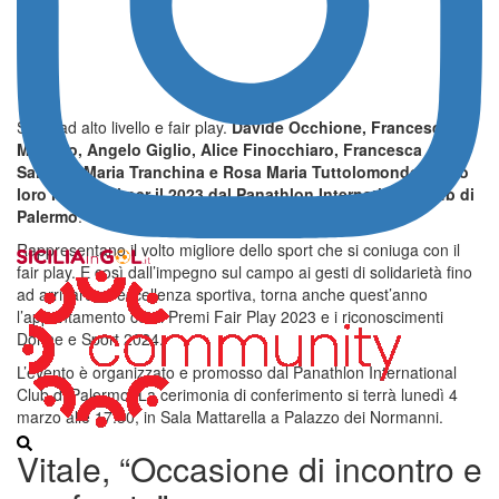
Sport ad alto livello e fair play.
Davide Occhione, Francesco Di
Mariano, Angelo Giglio, Alice Finocchiaro, Francesca
Salerno, Maria Tranchina e Rosa Maria Tuttolomondo. Sono
loro i premiati per il 2023 dal Panathlon International Club di
Palermo
.
Rappresentano il volto migliore dello sport che si coniuga con il
fair play. E così dall’impegno sul campo ai gesti di solidarietà fino
ad arrivare all’eccellenza sportiva, torna anche quest’anno
l’appuntamento con i Premi Fair Play 2023 e i riconoscimenti
Donne e Sport 2024.
L’evento è organizzato e promosso dal Panathlon International
Club di Palermo. La cerimonia di conferimento si terrà lunedì 4
marzo alle 17.30, in Sala Mattarella a Palazzo dei Normanni.
Vitale, “Occasione di incontro e