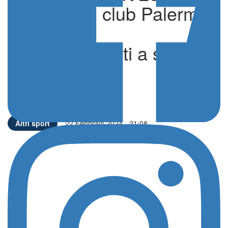
Panathlon club Palermo
assegna i
riconoscimenti a sette
atleti
di Edoardo Ullo
Altri sport
22 Febbraio 2024 - 21:08