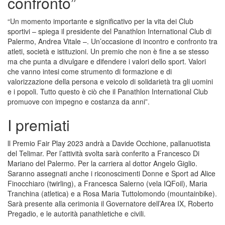
confronto”
“Un momento importante e significativo per la vita dei Club
sportivi – spiega il presidente del Panathlon International Club di
Palermo, Andrea Vitale –. Un’occasione di incontro e confronto tra
atleti, società e istituzioni. Un premio che non è fine a se stesso
ma che punta a divulgare e difendere i valori dello sport. Valori
che vanno intesi come strumento di formazione e di
valorizzazione della persona e veicolo di solidarietà tra gli uomini
e i popoli. Tutto questo è ciò che il Panathlon International Club
promuove con impegno e costanza da anni”.
I premiati
ll Premio Fair Play 2023 andrà a Davide Occhione, pallanuotista
del Telimar. Per l’attività svolta sarà conferito a Francesco Di
Mariano del Palermo. Per la carriera al dottor Angelo Giglio.
Saranno assegnati anche i riconoscimenti Donne e Sport ad Alice
Finocchiaro (twirling), a Francesca Salerno (vela IQFoil), Maria
Tranchina (atletica) e a Rosa Maria Tuttolomondo (mountainbike).
Sarà presente alla cerimonia il Governatore dell’Area IX, Roberto
Pregadio, e le autorità panathletiche e civili.