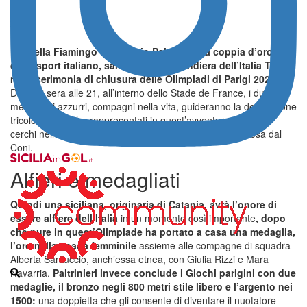
Rossella Fiamingo e Gregorio Paltrinieri, la coppia d’oro
dello sport italiano, saranno i portabandiera dell’Italia Team
nella cerimonia di chiusura delle Olimpiadi di Parigi 2024.
Domani sera alle 21, all’interno dello Stade de France, i due
medagliati azzurri, compagni nella vita, guideranno la delegazione
tricolore che ci ha rappresentati in quest’avventura a cinque
cerchi nelle due settimane di gare, dopo la decisione presa dal
Coni.
Alfieri e medagliati
Quindi una siciliana, originaria di Catania, avrà l’onore di
essere alfiere dell’Italia
in un momento così importante
,
dopo
che pure in quest’Olimpiade ha portato a casa una medaglia,
l’oro nella spada femminile
assieme alle compagne di squadra
Alberta Santuccio, anch’essa etnea, con Giulia Rizzi e Mara
Navarria.
Paltrinieri invece conclude i Giochi parigini con due
medaglie, il bronzo negli 800 metri stile libero e l’argento nei
1500:
una doppietta che gli consente di diventare il nuotatore