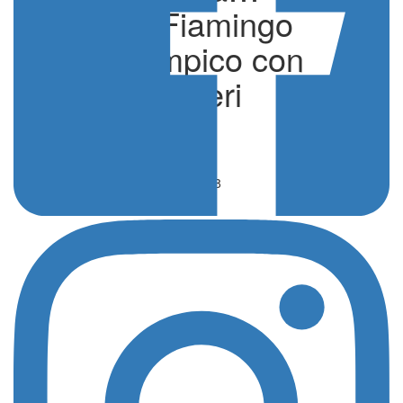
Rossella Fiamingo
alfiere olimpico con
Greg Paltrinieri
di Redazione
Sport
10 Agosto 2024 - 14:38