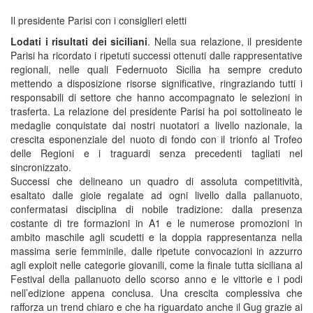
Il presidente Parisi con i consiglieri eletti
Lodati i risultati dei siciliani
. Nella sua relazione, il presidente
Parisi ha ricordato i ripetuti successi ottenuti dalle rappresentative
regionali, nelle quali Federnuoto Sicilia ha sempre creduto
mettendo a disposizione risorse significative, ringraziando tutti i
responsabili di settore che hanno accompagnato le selezioni in
trasferta. La relazione del presidente Parisi ha poi sottolineato le
medaglie conquistate dai nostri nuotatori a livello nazionale, la
crescita esponenziale del nuoto di fondo con il trionfo al Trofeo
delle Regioni e i traguardi senza precedenti tagliati nel
sincronizzato.
Successi che delineano un quadro di assoluta competitività,
esaltato dalle gioie regalate ad ogni livello dalla pallanuoto,
confermatasi disciplina di nobile tradizione: dalla presenza
costante di tre formazioni in A1 e le numerose promozioni in
ambito maschile agli scudetti e la doppia rappresentanza nella
massima serie femminile, dalle ripetute convocazioni in azzurro
agli exploit nelle categorie giovanili, come la finale tutta siciliana al
Festival della pallanuoto dello scorso anno e le vittorie e i podi
nell’edizione appena conclusa. Una crescita complessiva che
rafforza un trend chiaro e che ha riguardato anche il Gug grazie ai