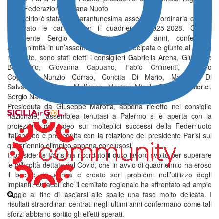
della Federazione Italiana Nuoto.
A sancirlo è stata la quarantunesima assemblea ordinaria che ha
rinnovato le cariche per il quadriennio 2025-2028. Con il
presidente Sergio Parisi, catanese, 58 anni, confermato
all’unanimità in un’assemblea molto partecipata e giunto al quinto
mandato, sono stati eletti i consiglieri Gabriella Arena, Giuseppe
Bellocchio, Giovanna Capuano, Fabio Chimenti, Antonio
Coglitore, Nunzio Corrao, Concita Di Mario, Massimo Di
Salvatore, Vincenzo Malfitana, Martina Miceli, Giuseppe Morici,
Sergio Naccari, Luca Pandolfo e Alberto Saglimbene.
Presieduta da Giuseppe Marotta, appena rieletto nel consiglio
nazionale, l’assemblea tenutasi a Palermo si è aperta con la
proiezione del video sui molteplici successi della Federnuoto
italiana ed è proseguita con la relazione del presidente Parisi sul
quadriennio olimpico appena conclusosi.
Il presidente Parisi ha ricordato il duro lavoro svolto per superare
le difficoltà dettate dal Covid, che in avvio di quadriennio ha eroso
il bacino di utenza e creato seri problemi nell’utilizzo degli
impianti. Ostacoli che il comitato regionale ha affrontato ad ampio
raggio al fine di lasciarsi alle spalle una fase molto delicata. I
risultati straordinari centrati negli ultimi anni confermano come tali
sforzi abbiano sortito gli effetti sperati.