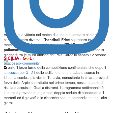
Archiviare la vittoria nel match di andata e pensare al ritorno
come una gara diversa. L’
Handball Erice
si prepara in vista del
match di ritorno del secondo turno dell’
Ehf European Cup
di
pallamano femminile
cono il
Cascada Hc Garliava Sm
che si
giocherà tra le mura amiche del Pala Cardella sabato 12 ottobre
alle 18.
In palio il terzo turno della competizione continentale che dopo il
successo per 31-24
delle siciliane ottenuto sabato scorso in
Lituania sembra più vicino. Tuttavia, nonostante la chiara prova di
forza delle Arpie soprattutto nel primo tempo, nessuno parla di
risultato acquisito. Guai a distrarsi. Il programma settimanale è
intenso e prevede due giorni di doppia seduta di allenamento il
martedì ed il giovedì e le classiche sedute pomeridiane negli altri
giorni.