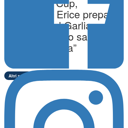
European Cup,
l’Handball Erice prepara
il ritorno col Garliava,
Ateba “Sabato sarà una
partita diversa”
di Edoardo Ullo
Altri sport
07 Ottobre 2024 - 17:18