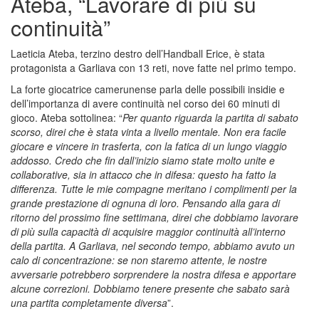
Ateba, “Lavorare di più su
continuità”
Laeticia Ateba, terzino destro dell’Handball Erice, è stata
protagonista a Garliava con 13 reti, nove fatte nel primo tempo.
La forte giocatrice camerunense parla delle possibili insidie e
dell’importanza di avere continuità nel corso dei 60 minuti di
gioco. Ateba sottolinea: “
Per quanto riguarda la partita di sabato
scorso, direi che è stata vinta a livello mentale. Non era facile
giocare e vincere in trasferta, con la fatica di un lungo viaggio
addosso. Credo che fin dall’inizio siamo state molto unite e
collaborative, sia in attacco che in difesa: questo ha fatto la
differenza. Tutte le mie compagne meritano i complimenti per la
grande prestazione di ognuna di loro. Pensando alla gara di
ritorno del prossimo fine settimana, direi che dobbiamo lavorare
di più sulla capacità di acquisire maggior continuità all’interno
della partita. A Garliava, nel secondo tempo, abbiamo avuto un
calo di concentrazione: se non staremo attente, le nostre
avversarie potrebbero sorprendere la nostra difesa e apportare
alcune correzioni. Dobbiamo tenere presente che sabato sarà
una partita completamente diversa
”.