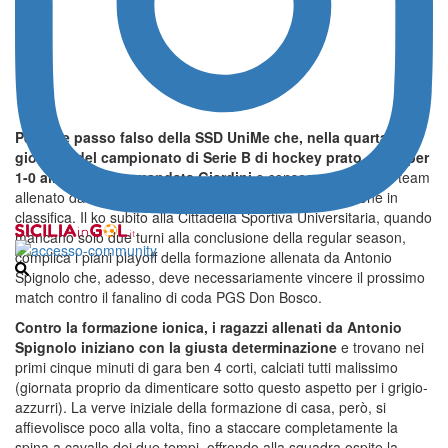
Pesante passo falso della SSD UniMe che, nella quarta
giornata del campionato di Serie B di hockey prato, cede per
1-0 alla GS Raccomandata Giardini
e consegna proprio al team
allenato da coach Massimo Brunetto la seconda posizione in
classifica. Il ko subito alla Cittadella Sportiva Universitaria, quando
mancano solo due turni alla conclusione della regular season,
complica i piani playoff della formazione allenata da Antonio
Spignolo che, adesso, deve necessariamente vincere il prossimo
match contro il fanalino di coda PGS Don Bosco.
Contro la formazione ionica, i ragazzi allenati da Antonio
Spignolo iniziano con la giusta determinazione
e trovano nei
primi cinque minuti di gara ben 4 corti, calciati tutti malissimo
(giornata proprio da dimenticare sotto questo aspetto per i grigio-
azzurri). La verve iniziale della formazione di casa, però, si
affievolisce poco alla volta, fino a staccare completamente la
spina a cavallo dei due tempi, offrendo alla squadra ospite la