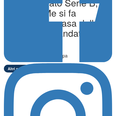
Hockey prato Serie B, la
SSD UniMe si fa
superare in casa dalla
GS Raccomandata
Giardini
di Comunicati Stampa
Altri sport
21 Maggio 2025 - 08:21