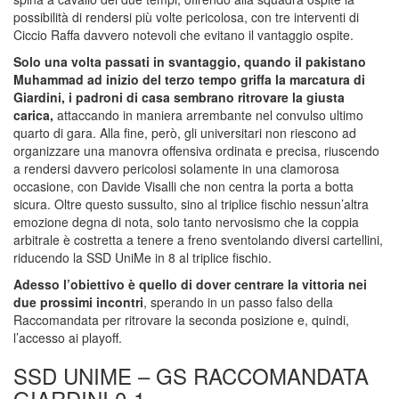
possibilità di rendersi più volte pericolosa, con tre interventi di
Ciccio Raffa davvero notevoli che evitano il vantaggio ospite.
Solo una volta passati in svantaggio, quando il pakistano
Muhammad ad inizio del terzo tempo griffa la marcatura di
Giardini, i padroni di casa sembrano ritrovare la giusta
carica,
attaccando in maniera arrembante nel convulso ultimo
quarto di gara. Alla fine, però, gli universitari non riescono ad
organizzare una manovra offensiva ordinata e precisa, riuscendo
a rendersi davvero pericolosi solamente in una clamorosa
occasione, con Davide Visalli che non centra la porta a botta
sicura. Oltre questo sussulto, sino al triplice fischio nessun’altra
emozione degna di nota, solo tanto nervosismo che la coppia
arbitrale è costretta a tenere a freno sventolando diversi cartellini,
riducendo la SSD UniMe in 8 al triplice fischio.
Adesso l’obiettivo è quello di dover centrare la vittoria nei
due prossimi incontri
, sperando in un passo falso della
Raccomandata per ritrovare la seconda posizione e, quindi,
l’accesso ai playoff.
SSD UNIME – GS RACCOMANDATA
GIARDINI 0-1