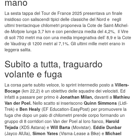
mano
La sesta tappa del Tour de France 2025 presentava un finale
insidioso con saliscendi tipici delle classiche del Nord e negli
ultimi trentacinque chilometri proponeva la Cote de Saint-Michel-
de-Motjoie lunga 3,7 km e con pendenza media del 4,2%, il Vire
di soli 750 metri ma con una media impegnativa dell’ 8,9 e la Cote
de Vaudray di 1200 metri al 7,1%. Gli ultimi mille metri erano in
leggera salita.
Subito a tutta, traguardo
volante e fuga
La corsa parte subito veloce, lo sprint intermedio posto a
Villers-
Bocage
(km 22,2) è un obiettivo delle squadre dei velocisti. Ed
infatti a passare per primo è
Jonathan Milan,
davanti a
Mathieu
Van der Poel.
Nello scatto si inseriscono
Quinn Simmons
(Lidl-
Trek) e
Ben Healy
(EF Education-EasyPost) per promuovere la
fuga che dopo un paio di chilometri prende corpo formando un
gruppo di 8 corridori con Van der Poel al loro fianco,
Harold
Tejada
(XDS Astana) e
Will Barta
(Movistar).
Eddie Dunbar
(Jayco AlUla),
Simon Yates
(Visma-Lease a Bike) e
Michael