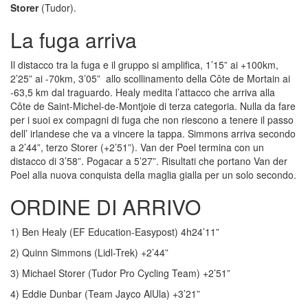
Storer
(Tudor).
La fuga arriva
Il distacco tra la fuga e il gruppo si amplifica, 1’15” ai +100km,
2’25” ai -70km, 3’05” allo scollinamento della Côte de Mortain ai
-63,5 km dal traguardo. Healy medita l’attacco che arriva alla
Côte de Saint-Michel-de-Montjoie di terza categoria. Nulla da fare
per i suoi ex compagni di fuga che non riescono a tenere il passo
dell’ irlandese che va a vincere la tappa. Simmons arriva secondo
a 2’44”, terzo Storer (+2’51”). Van der Poel termina con un
distacco di 3’58”. Pogacar a 5’27”. Risultati che portano Van der
Poel alla nuova conquista della maglia gialla per un solo secondo.
ORDINE DI ARRIVO
1) Ben Healy (EF Education-Easypost) 4h24’11”
2) Quinn Simmons (Lidl-Trek) +2’44”
3) Michael Storer (Tudor Pro Cycling Team) +2’51”
4) Eddie Dunbar (Team Jayco AlUla) +3’21”