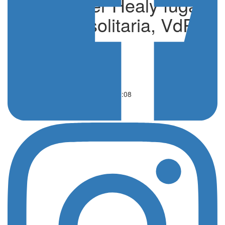
Tour25, per Healy fuga
e vittoria solitaria, VdP
in giallo
di Valentino Sucato
Ciclismo
10 Luglio 2025 - 19:08