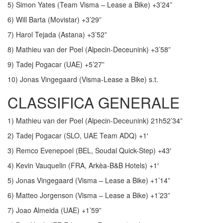
5) Simon Yates (Team Visma – Lease a Bike) +3’24”
6) Will Barta (Movistar) +3’29”
7) Harol Tejada (Astana) +3’52”
8) Mathieu van der Poel (Alpecin-Deceunink) +3’58”
9) Tadej Pogacar (UAE) +5’27”
10) Jonas Vingegaard (Visma-Lease a Bike) s.t.
CLASSIFICA GENERALE
1) Mathieu van der Poel (Alpecin-Deceunink) 21h52’34”
2) Tadej Pogacar (SLO, UAE Team ADQ) +1′
3) Remco Evenepoel (BEL, Soudal Quick-Step) +43′
4) Kevin Vauquelin (FRA, Arkèa-B&B Hotels) +1′
5) Jonas Vingegaard (Visma – Lease a Bike) +1’14”
6) Matteo Jorgenson (Visma – Lease a Bike) +1’23”
7) Joao Almeida (UAE) +1’59”