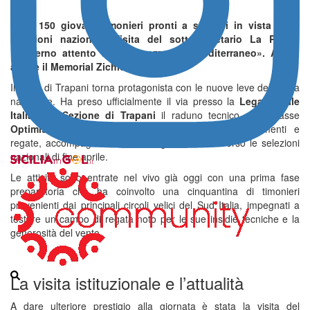
Oltre 150 giovani timonieri pronti a sfidarsi in vista delle
selezioni nazionali. Visita del sottosegretario La Pietra:
«Governo attento alla sicurezza del Mediterraneo». Al via
anche il Memorial Zichichi.
Il mare di Trapani torna protagonista con le nuove leve della vela
nazionale. Ha preso ufficialmente il via presso la
Lega Navale
Italiana – Sezione di Trapani
il raduno tecnico della classe
Optimist
, un appuntamento cruciale che, tra allenamenti e
regate, accompagnerà oltre 150 giovani atleti verso le selezioni
nazionali di fine aprile.
Le attività sono entrate nel vivo già oggi con una prima fase
preparatoria che ha coinvolto una cinquantina di timonieri
provenienti dai principali circoli velici del Sud Italia, impegnati a
testare un campo di regata noto per le sue insidie tecniche e la
generosità del vento.
La visita istituzionale e l’attualità
A dare ulteriore prestigio alla giornata è stata la visita del