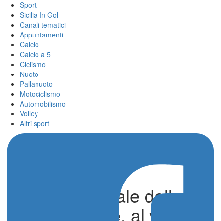
Sport
Sicilia In Gol
Canali tematici
Appuntamenti
Calcio
Calcio a 5
Ciclismo
Nuoto
Pallanuoto
Motociclismo
Automobilismo
Volley
Altri sport
Trapani capitale della
vela giovanile, al via il