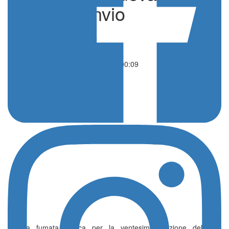
dopo il Rinvio
di Redazione
Ciclismo
23 Maggio 2026 - 00:09
C’è la fumata bianca per la ventesima edizione dell’
Etna