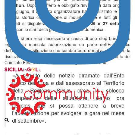
Marathon
. Dopo il sofferto e obbligato rinvio della data originaria
del 7 giugno, il comitato organizzatore ha ufficializzato le nuove
date: la storica competizione di mountain bike e tutti gli eventi
correlati si disputeranno nel weekend del
26 e 27 settembre
2026
, con lo start della gara fissato per la domenica.
Il rinvio si era reso necessario a causa di uno stop burocratico
legato alla mancata autorizzazione da parte dell’Ente Parco
dell’Etna. Una situazione che sembra però ormai avviata verso la
risoluzione, come confermato da
Maurizio Scalia
, presidente del
Comitato Etna Marathon e della Mongibello Mtb Team:
«A seguito delle notizie diramate dall’Ente
Parco dell’Etna e dall’assessorato al Territorio
della Regione Sicilia circa lo sblocco
tempestivo della situazione, siamo ora
fiduciosi che si possa ottenere a breve
l’autorizzazione per svolgere la gara nel mese
di settembre».