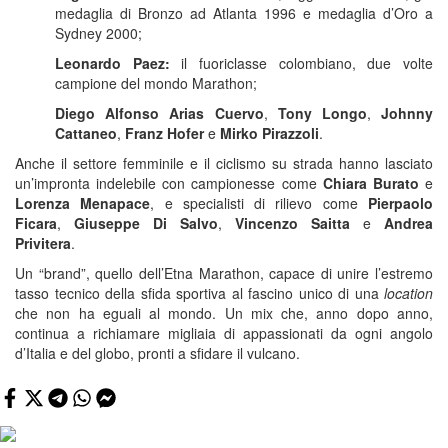
medaglia di Bronzo ad Atlanta 1996 e medaglia d’Oro a
Sydney 2000;
Leonardo Paez:
il fuoriclasse colombiano, due volte
campione del mondo Marathon;
Diego Alfonso Arias Cuervo
,
Tony Longo
,
Johnny
Cattaneo
,
Franz Hofer
e
Mirko Pirazzoli
.
Anche il settore femminile e il ciclismo su strada hanno lasciato
un’impronta indelebile con campionesse come
Chiara Burato
e
Lorenza Menapace
, e specialisti di rilievo come
Pierpaolo
Ficara
,
Giuseppe Di Salvo
,
Vincenzo Saitta
e
Andrea
Privitera
.
Un “brand”, quello dell’Etna Marathon, capace di unire l’estremo
tasso tecnico della sfida sportiva al fascino unico di una
location
che non ha eguali al mondo. Un mix che, anno dopo anno,
continua a richiamare migliaia di appassionati da ogni angolo
d’Italia e del globo, pronti a sfidare il vulcano.