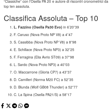
“Classiche” con l’Osella PA 20 e autore di riscontri cronometrici da
top ten assoluta.
Classifica Assoluta – Top 10
L. Fazzino (Osella Pa30 Evo)
in 6’20”39
F. Caruso (Nova Proto NP V8) a 4”47
S. Cassibba (Nova Proto NP V8) a 8”98
E. Schillace (Nova Proto NP3) a 32”25
F. Ferragina (Elia Avrio ST09) a 37”98
L. Sardo (Nova Proto NP3) a 40”03
O. Maccarrone (Gloria CP7) a 43”37
D. Camilleri (Norma M20 FC) a 52”35
D. Blunda (Wolf GB08 Thunder) a 52”77
C. La Spina (Osella PA21/S) a 58”17