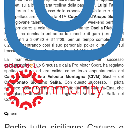
assiepati sulla leggendaria “collina della passione”.
Luigi Fazzino
si conferma il re indiscusso delle cronoscalate siciliane e artiglia
una spettacolare vittoria alla
41^ Coppa Val d’Anapo Sortino
.
Per il giovane talento di Melilli si tratta di un weekend perfetto e
da incorniciare: al volante della sua fiammante
Osella PA30 Evo
,
Fazzino ha dominato entrambe le manche di gara (fermando i
cronometri a 3’09”30 e 3’11”09, per un tempo complessivo di
6’20”39), centrando così il suo personale poker di successi sul
tracciato di casa dopo le affermazioni del 2021, 2022 e 2024.
La manifestazione, organizzata con grande successo
dall’Automobile Club Siracusa e dalla Pro Motor Sport, ha regalato
spettacolo puro ed era valida come terzo appuntamento del
Campionato Italiano Velocità Montagna (CIVM) Sud
e del
Campionato Siciliano Salita
. Con questo successo, il pilota
aretuseo bissa il recente primato ottenuto alla Catania-Etna, che
si aggiunge all’acuto di inizio stagione in Veneto, alla Salita del
Costo.
Caruso
Podio tutto siciliano: Caruso e