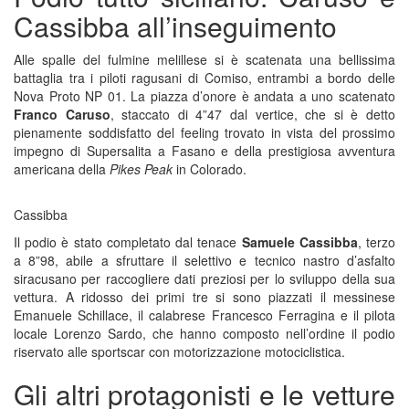
Cassibba all’inseguimento
Alle spalle del fulmine melillese si è scatenata una bellissima
battaglia tra i piloti ragusani di Comiso, entrambi a bordo delle
Nova Proto NP 01. La piazza d’onore è andata a uno scatenato
Franco Caruso
, staccato di 4”47 dal vertice, che si è detto
pienamente soddisfatto del feeling trovato in vista del prossimo
impegno di Supersalita a Fasano e della prestigiosa avventura
americana della
Pikes Peak
in Colorado.
Cassibba
Il podio è stato completato dal tenace
Samuele Cassibba
, terzo
a 8”98, abile a sfruttare il selettivo e tecnico nastro d’asfalto
siracusano per raccogliere dati preziosi per lo sviluppo della sua
vettura. A ridosso dei primi tre si sono piazzati il messinese
Emanuele Schillace, il calabrese Francesco Ferragina e il pilota
locale Lorenzo Sardo, che hanno composto nell’ordine il podio
riservato alle sportscar con motorizzazione motociclistica.
Gli altri protagonisti e le vetture