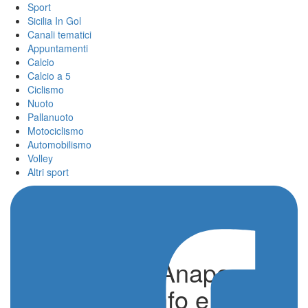
Sport
Sicilia In Gol
Canali tematici
Appuntamenti
Calcio
Calcio a 5
Ciclismo
Nuoto
Pallanuoto
Motociclismo
Automobilismo
Volley
Altri sport
Coppa Val d’Anapo
Sortino, Trionfo e Poker