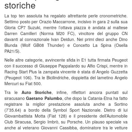
storiche
La top ten assoluta ha regalato altrettante perle cronometriche.
Settimo posto per Orazio Maccarrone, incisivo in gara 2 sulla sua
Gloria CP7 Suzuki, mentre l’ottava piazza è andata al maltese
Darren Camilleri (Norma M20 FC), vincitore del gruppo CN
davanti al connazionale Ivan Deidun. Nei primi dieci anche Dino
Blunda (Wolf GB08 Thunder) e Concetto La Spina (Osella
PA21/S).
Nelle altre categorie, avvincente sfida in E1 tutta firmata Peugeot
con il successo di Giuseppe Pappalardo su Alfio Crispi, mentre in
Racing Start Plus la zampata vincente è stata di Angelo Guzzetta
(Peugeot 106). Tra le Bicilindriche, doppietta del lametino Angelo
Mercuri su Fiat 500.
Tra le
Auto Storiche
, infine, riflettori ancora puntati sul
siracusano
Gaetano Palumbo
, che dopo la Catania-Etna ha fatto
registrare la miglior prestazione assoluta anche a Sortino
(7’35.64) a bordo della Symbol Sport Nazionale. Dietro di lui
Giovambattista Motta (Fiat 128) e il presidente dell’Automobile
Club Siracusa, Sergio Imbrò, su Porsche. Un plauso speciale va
anche al veterano Giovanni Cassibba, dominatore tra le vetture