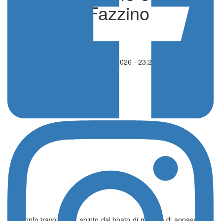
per Luigi Fazzino
di Redazione
Automobilismo
24 Maggio 2026 - 23:27
Un trionfo travolgente, spinto dal boato di migliaia di appassionati