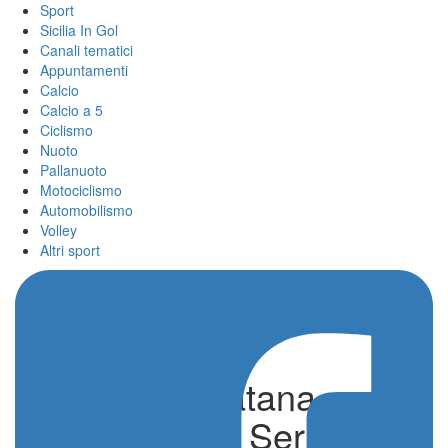
Sport
Sicilia In Gol
Canali tematici
Appuntamenti
Calcio
Calcio a 5
Ciclismo
Nuoto
Pallanuoto
Motociclismo
Automobilismo
Volley
Altri sport
Gela e Giarratana,
bentornate in Serie B