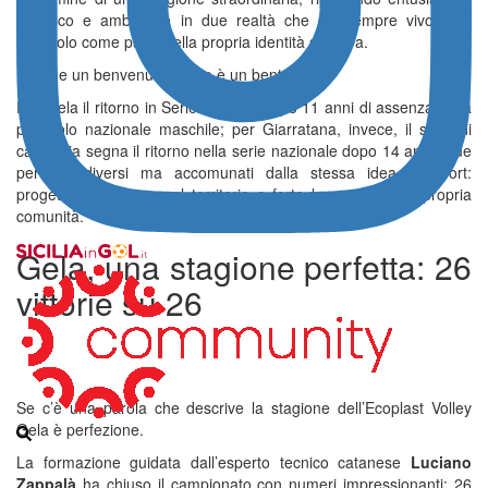
pubblico e ambizione in due realtà che da sempre vivono la
pallavolo come parte della propria identità sportiva.
Più che un benvenuto, il loro è un bentornato.
Per Gela il ritorno in Serie B arriva dopo 11 anni di assenza dalla
pallavolo nazionale maschile; per Giarratana, invece, il salto di
categoria segna il ritorno nella serie nazionale dopo 14 anni. Due
percorsi diversi ma accomunati dalla stessa idea di sport:
progettualità, lavoro sul territorio e forte legame con la propria
comunità.
Gela, una stagione perfetta: 26
vittorie su 26
Se c’è una parola che descrive la stagione dell’Ecoplast Volley
Gela è perfezione.
La formazione guidata dall’esperto tecnico catanese
Luciano
Zappalà
ha chiuso il campionato con numeri impressionanti: 26