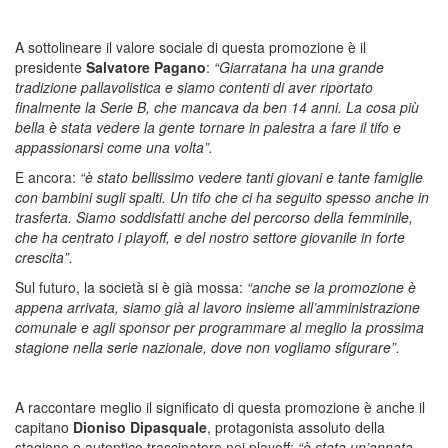
A sottolineare il valore sociale di questa promozione è il
presidente
Salvatore Pagano
:
“Giarratana ha una grande
tradizione pallavolistica e siamo contenti di aver riportato
finalmente la Serie B, che mancava da ben 14 anni. La cosa più
bella è stata vedere la gente tornare in palestra a fare il tifo e
appassionarsi come una volta”.
E ancora:
“è stato bellissimo vedere tanti giovani e tante famiglie
con bambini sugli spalti. Un tifo che ci ha seguito spesso anche in
trasferta. Siamo soddisfatti anche del percorso della femminile,
che ha centrato i playoff, e del nostro settore giovanile in forte
crescita”.
Sul futuro, la società si è già mossa:
“anche se la promozione è
appena arrivata, siamo già al lavoro insieme all’amministrazione
comunale e agli sponsor per programmare al meglio la prossima
stagione nella serie nazionale, dove non vogliamo sfigurare”.
A raccontare meglio il significato di questa promozione è anche il
capitano
Dioniso Dipasquale
, protagonista assoluto della
stagione e autentico trascinatore nei playoff:
“è stata un’annata