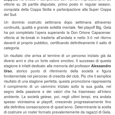
vittorie su 26 partite disputate, primo posto in regular season,
conquista della Coppa Sicilia e partecipazione alla Super Coppa
del Sud.
Un dominio costruito settimana dopo settimana attraverso
continuità, qualità e grande solidità mentale. Nei playoff Big, Gela
ha poi completato l’opera superando la Don Orione Capacense:
vittoria al tie-break in trasferta all’andata e netto 3-0 nel ritorno
davanti al proprio pubblico, certificando definitivamente il salto di
categoria.
Un risultato che arriva al termine di un percorso iniziato già da
diversi anni e cha un forte valore emotivo. Il successo di questa
stagione è infatti dedicato alla memoria del professor
Alessandro
Urso
, storico punto di riferimento della società e figura
fondamentale nel percorso di crescita del club. Più che il semplice
risultato di una stagione perfetta, questa promozione rappresenta
il compimento di un cammino iniziato sotto la sua guida, nel
segno della passione e dei valori che ha trasmesso all’intero
ambiente. La società gelese, poi, negli ultimi tempi, era andata
spesso vicinissima ai playoff, crescendo progressivamente fino
alla definitiva consacrazione di quest’anno. Determinante la scelta
di costruire un roster formato prevalentemente da ragazzi di Gela,