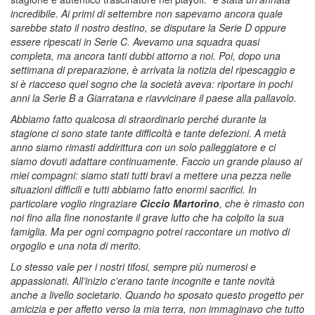
incredibile. Ai primi di settembre non sapevamo ancora quale
sarebbe stato il nostro destino, se disputare la Serie D oppure
essere ripescati in Serie C. Avevamo una squadra quasi
completa, ma ancora tanti dubbi attorno a noi. Poi, dopo una
settimana di preparazione, è arrivata la notizia del ripescaggio e
si è riacceso quel sogno che la società aveva: riportare in pochi
anni la Serie B a Giarratana e riavvicinare il paese alla pallavolo.
Abbiamo fatto qualcosa di straordinario perché durante la
stagione ci sono state tante difficoltà e tante defezioni. A metà
anno siamo rimasti addirittura con un solo palleggiatore e ci
siamo dovuti adattare continuamente.
Faccio un grande plauso ai
miei compagni: siamo stati tutti bravi a mettere una pezza nelle
situazioni difficili e tutti abbiamo fatto enormi sacrifici. In
particolare voglio ringraziare
Ciccio Martorino
, che è rimasto con
noi fino alla fine nonostante il grave lutto che ha colpito la sua
famiglia. Ma per ogni compagno potrei raccontare un motivo di
orgoglio e una nota di merito.
Lo stesso vale per i nostri tifosi, sempre più numerosi e
appassionati. All’inizio c’erano tante incognite e tante novità
anche a livello societario. Quando ho sposato questo progetto per
amicizia e per affetto verso la mia terra, non immaginavo che tutto