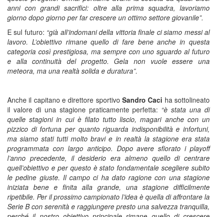
anni con grandi sacrifici: oltre alla prima squadra, lavoriamo
giorno dopo giorno per far crescere un ottimo settore giovanile”.
E sul futuro:
“già all’indomani della vittoria finale ci siamo messi al
lavoro. L’obiettivo rimane quello di fare bene anche in questa
categoria così prestigiosa, ma sempre con uno sguardo al futuro
e alla continuità del progetto. Gela non vuole essere una
meteora, ma una realtà solida e duratura”.
Anche il capitano e direttore sportivo
Sandro Caci
ha sottolineato
il valore di una stagione praticamente perfetta:
“è stata una di
quelle stagioni in cui è filato tutto liscio, magari anche con un
pizzico di fortuna per quanto riguarda indisponibilità e infortuni,
ma siamo stati tutti molto bravi e in realtà la stagione era stata
programmata con largo anticipo. Dopo avere sfiorato i playoff
l’anno precedente, il desiderio era almeno quello di centrare
quell’obiettivo e per questo è stato fondamentale scegliere subito
le pedine giuste.
Il campo ci ha dato ragione con una stagione
iniziata bene e finita alla grande, una stagione difficilmente
ripetibile.
Per il prossimo campionato l’idea è quella di affrontare la
Serie B con serenità e raggiungere presto una salvezza tranquilla,
perché il nostro obiettivo principale rimane quello di crescere