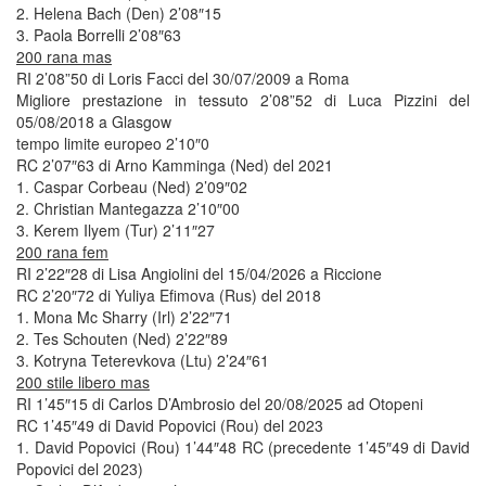
2. Helena Bach (Den) 2’08″15
3. Paola Borrelli 2’08″63
200 rana mas
RI 2’08”50 di Loris Facci del 30/07/2009 a Roma
Migliore prestazione in tessuto 2’08”52 di Luca Pizzini del
05/08/2018 a Glasgow
tempo limite europeo 2’10″0
RC 2’07″63 di Arno Kamminga (Ned) del 2021
1. Caspar Corbeau (Ned) 2’09″02
2. Christian Mantegazza 2’10″00
3. Kerem Ilyem (Tur) 2’11″27
200 rana fem
RI 2’22″28 di Lisa Angiolini del 15/04/2026 a Riccione
RC 2’20″72 di Yuliya Efimova (Rus) del 2018
1. Mona Mc Sharry (Irl) 2’22″71
2. Tes Schouten (Ned) 2’22″89
3. Kotryna Teterevkova (Ltu) 2’24″61
200 stile libero mas
RI 1’45″15 di Carlos D’Ambrosio del 20/08/2025 ad Otopeni
RC 1’45″49 di David Popovici (Rou) del 2023
1. David Popovici (Rou) 1’44″48 RC (precedente 1’45″49 di David
Popovici del 2023)