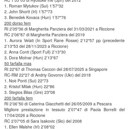
RC 1’55″05 di Ryosuke Irie (Jpn) del 2012
1. Roman Mytukov (Sui) 1’57″32
2. John Shortt (Irl) 1’57″73
3. Benedek Kovacs (Hun) 1’57″76
200 dorso fem
RI 2’05″36 di Margherita Panziera del 31/03/2021 a Riccione
RC 2’06″87 di Margherita Panziera del 2019
1. Aurora Velati (In Sport Rane Rosse) 2’12″57 pp (precedente
2’13″53 del 28/11/2023 a Riccione)
2. Anna Conti (Sport Full) 2’13″30
3. Dora Molnar (Hun) 2’13″67
50 farfalla mas
RI 22″67 di Thomas Ceccon del 28/07/2025 a Singapore
RC-RM 22″27 di Andriy Govorov (Ukr) del 2018
1. Noè Ponti (Sui) 22″73
2. Kristof Milak (Hun) 22″86
3. Stegios Bilas (Gre) 23″08
200 farfalla fem
RI 2’06”50 di Caterina Giacchetti del 26/05/2009 a Pescara
Migliore prestazione in tessuto 2’07″47 di Paola Borrelli del
17/04/2026 a Riccione
RC 2’07″05 di Sara Isakovic (Slo) del 2008
1. Ellen Walshe (Irl) 2’08″02