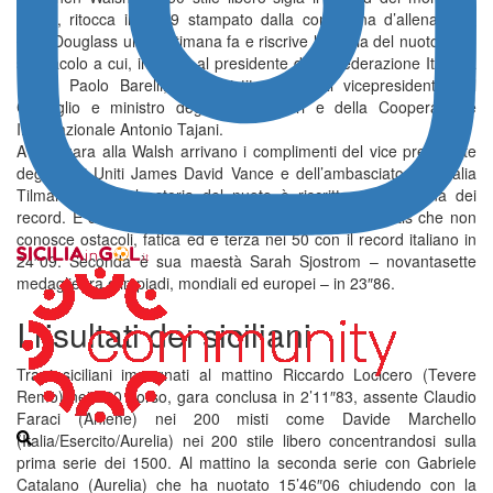
23″55, ritocca il 23″59 stampato dalla compagna d’allenamenti
Kate Douglass una settimana fa e riscrive la storia del nuoto. Uno
spettacolo a cui, insieme al presidente della Federazione Italiana
Nuoto Paolo Barelli, ha assistito anche il vicepresidente del
Consiglio e ministro degli Affari Esteri e della Cooperazione
Internazionale Antonio Tajani.
A fine gara alla Walsh arrivano i complimenti del vice presidente
degli Stati Uniti James David Vance e dell’ambasciatore in Italia
Tilman Fertitta: la storia del nuoto è riscritta nella piscina dei
record. E di questo capitolo fa parte anche Sara Curtis che non
conosce ostacoli, fatica ed è terza nei 50 con il record italiano in
24″09. Seconda è sua maestà Sarah Sjostrom – novantasette
medaglie tra olimpiadi, mondiali ed europei – in 23″86.
I risultati dei siciliani
Tra i siciliani impegnati al mattino Riccardo Locicero (Tevere
Remo) nei 200 dorso, gara conclusa in 2’11″83, assente Claudio
Faraci (Aniene) nei 200 misti come Davide Marchello
(Italia/Esercito/Aurelia) nei 200 stile libero concentrandosi sulla
prima serie dei 1500. Al mattino la seconda serie con Gabriele
Catalano (Aurelia) che ha nuotato 15’46″06 chiudendo con la