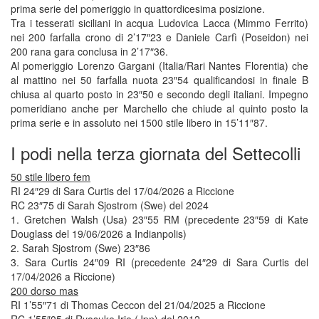
prima serie del pomeriggio in quattordicesima posizione.
Tra i tesserati siciliani in acqua Ludovica Lacca (Mimmo Ferrito)
nei 200 farfalla crono di 2’17″23 e Daniele Carfì (Poseidon) nei
200 rana gara conclusa in 2’17″36.
Al pomeriggio Lorenzo Gargani (Italia/Rari Nantes Florentia) che
al mattino nei 50 farfalla nuota 23″54 qualificandosi in finale B
chiusa al quarto posto in 23″50 e secondo degli italiani. Impegno
pomeridiano anche per Marchello che chiude al quinto posto la
prima serie e in assoluto nei 1500 stile libero in 15’11″87.
I podi nella terza giornata del Settecolli
50 stile libero fem
RI 24″29 di Sara Curtis del 17/04/2026 a Riccione
RC 23″75 di Sarah Sjostrom (Swe) del 2024
1. Gretchen Walsh (Usa) 23″55 RM (precedente 23″59 di Kate
Douglass del 19/06/2026 a Indianpolis)
2. Sarah Sjostrom (Swe) 23″86
3. Sara Curtis 24″09 RI (precedente 24″29 di Sara Curtis del
17/04/2026 a Riccione)
200 dorso mas
RI 1’55″71 di Thomas Ceccon del 21/04/2025 a Riccione