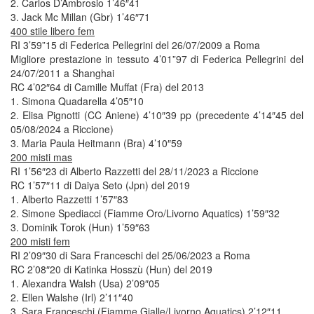
2. Carlos D’Ambrosio 1’46″41
3. Jack Mc Millan (Gbr) 1’46″71
400 stile libero fem
RI 3’59”15 di Federica Pellegrini del 26/07/2009 a Roma
Migliore prestazione in tessuto 4’01”97 di Federica Pellegrini del
24/07/2011 a Shanghai
RC 4’02″64 di Camille Muffat (Fra) del 2013
1. Simona Quadarella 4’05″10
2. Elisa Pignotti (CC Aniene) 4’10″39 pp (precedente 4’14″45 del
05/08/2024 a Riccione)
3. Maria Paula Heitmann (Bra) 4’10″59
200 misti mas
RI 1’56″23 di Alberto Razzetti del 28/11/2023 a Riccione
RC 1’57″11 di Daiya Seto (Jpn) del 2019
1. Alberto Razzetti 1’57″83
2. Simone Spediacci (Fiamme Oro/Livorno Aquatics) 1’59″32
3. Dominik Torok (Hun) 1’59″63
200 misti fem
RI 2’09″30 di Sara Franceschi del 25/06/2023 a Roma
RC 2’08″20 di Katinka Hosszù (Hun) del 2019
1. Alexandra Walsh (Usa) 2’09″05
2. Ellen Walshe (Irl) 2’11″40
3. Sara Franceschi (Fiamme Gialle/Livorno Aquatics) 2’12″11