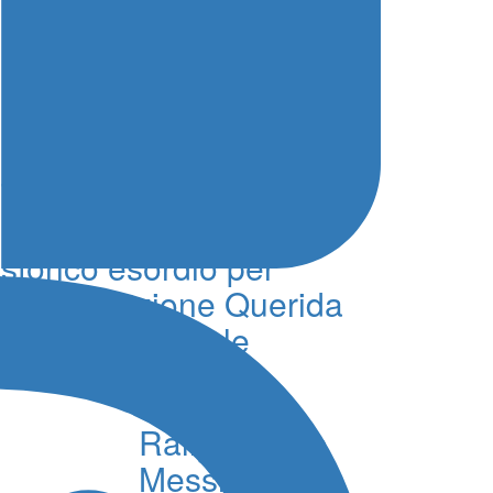
Trapani salpa per la
Palermo-Montecarlo,
storico esordio per
l’imbarcazione Querida
e la Lega Navale
06 Agosto 2026 - 11:14 - Redazione
Rally Tirreno
Messina,