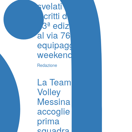
svelati gli
iscritti della
23ª edizione,
al via 76
equipaggi nel
weekend
Redazione
La Team
Volley
Messina
accoglie in
prima
squadra i