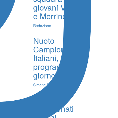
giovani Vinci
e Merrino
Redazione
Nuoto
Campionati
Italiani, il
programma di
giorno 6
Simone Milioti
Nuoto
Campionati
Italiani,