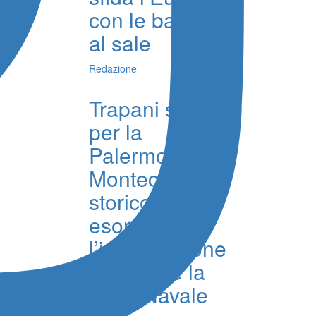
con le batterie
al sale
Redazione
Trapani salpa
per la
Palermo-
Montecarlo,
storico
esordio per
l’imbarcazione
Querida e la
Lega Navale