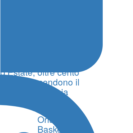
Debutto vincente per il
1° Trofeo Sant’Agata
d’Estate, oltre cento
podisti accendono il
centro di Catania
06 Agosto 2026 - 18:49 - Redazione
Orlandina
Basket,