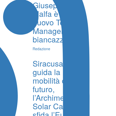
Giuseppe La
Malfa è il
nuovo Team
Manager
biancazzurro
Redazione
Siracusa
guida la
mobilità del
futuro,
l’Archimede
Solar Car
sfida l’Europa