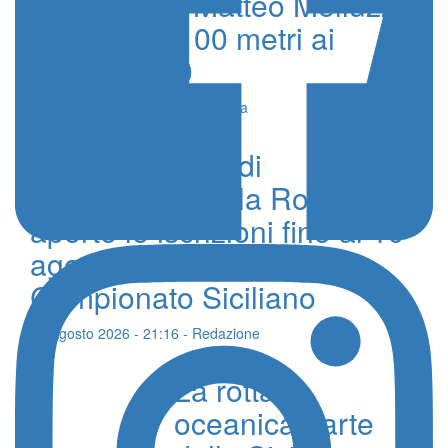
Il siracusano Matteo Melluzzo
in finale nei 100 metri ai
Mondiali U20
18 Agosto 2021 - Omar Menolascina
6° Slalom Città di
Alessandria della Rocca,
aperte le iscrizioni fino al 19
agosto per la prova del
Campionato Siciliano
07 Agosto 2026 - 21:16 - Redazione
La rotta
oceanica parte