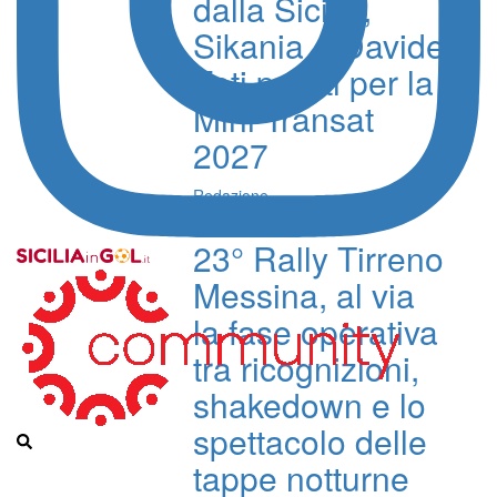
dalla Sicilia,
Sikania e Davide
Foti pronti per la
Mini Transat
2027
Redazione
23° Rally Tirreno
Messina, al via
la fase operativa
tra ricognizioni,
shakedown e lo
spettacolo delle
tappe notturne