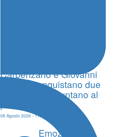
Lotus Emira Cup a
Monza, Andrea
Carpenzano e Giovanni
Grasso conquistano due
quinti posti e puntano al
podio finale
08 Agosto 2026 - 11:28 - Redazione
Emozioni e