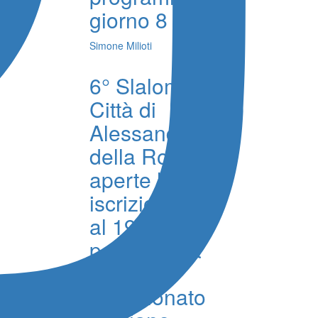
giorno 8
Simone Milioti
6° Slalom
Città di
Alessandria
della Rocca,
aperte le
iscrizioni fino
al 19 agosto
per la prova
del
Campionato