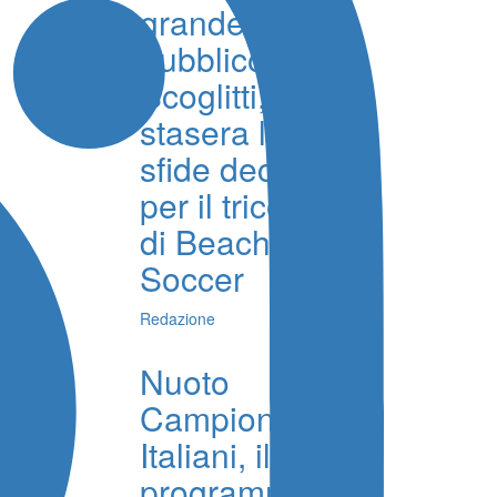
grande
pubblico a
Scoglitti,
stasera le
sfide decisive
per il tricolore
di Beach
Soccer
Redazione
Nuoto
Campionati
Italiani, il
programma di