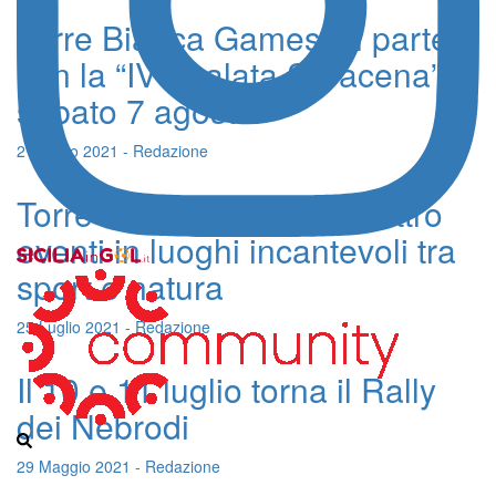
Torre Bianca Games, si parte
con la “IV Scalata Saracena” di
sabato 7 agosto
2 Agosto 2021 - Redazione
Torre Bianca Games, quattro
eventi in luoghi incantevoli tra
sport e natura
25 Luglio 2021 - Redazione
Il 10 e 11 luglio torna il Rally
dei Nebrodi
29 Maggio 2021 - Redazione