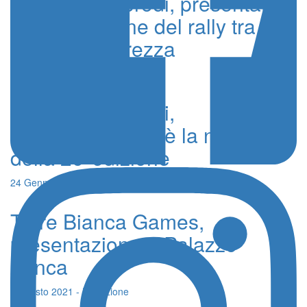
Rally dei Nebrodi, presentata
la 26^ edizione del rally tra
novità e sicurezza
5 Giugno 2026 - Redazione
Rally dei Nebrodi,
Castell’Umberto è la new entry
della 26°edizione
24 Gennaio 2026 - Redazione
Torre Bianca Games,
presentazione a Palazzo
Zanca
4 Agosto 2021 - Redazione