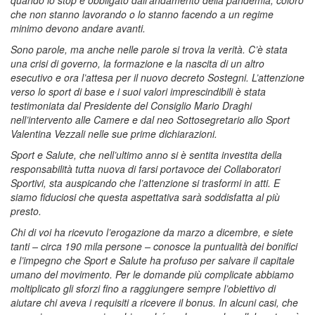
quando lo stop è obbligato dall’andamento della pandemia, coloro
che non stanno lavorando o lo stanno facendo a un regime
minimo devono andare avanti.
Sono parole, ma anche nelle parole si trova la verità. C’è stata
una crisi di governo, la formazione e la nascita di un altro
esecutivo e ora l’attesa per il nuovo decreto Sostegni. L’attenzione
verso lo sport di base e i suoi valori imprescindibili è stata
testimoniata dal Presidente del Consiglio Mario Draghi
nell’intervento alle Camere e dal neo Sottosegretario allo Sport
Valentina Vezzali nelle sue prime dichiarazioni.
Sport e Salute, che nell’ultimo anno si è sentita investita della
responsabilità tutta nuova di farsi portavoce dei Collaboratori
Sportivi, sta auspicando che l’attenzione si trasformi in atti. E
siamo fiduciosi che questa aspettativa sarà soddisfatta al più
presto.
Chi di voi ha ricevuto l’erogazione da marzo a dicembre, e siete
tanti – circa 190 mila persone – conosce la puntualità dei bonifici
e l’impegno che Sport e Salute ha profuso per salvare il capitale
umano del movimento. Per le domande più complicate abbiamo
moltiplicato gli sforzi fino a raggiungere sempre l’obiettivo di
aiutare chi aveva i requisiti a ricevere il bonus. In alcuni casi, che