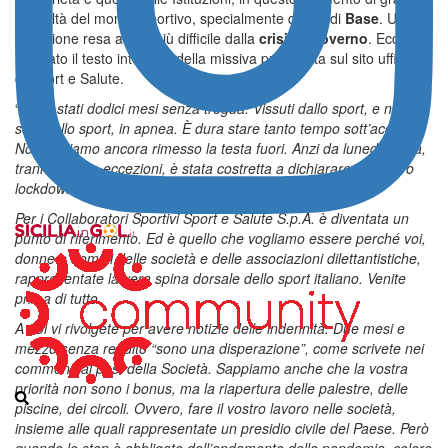
difficoltà del mondo sportivo, specialmente quello di
Base
. Una
situazione resa ancor più difficile dalla
crisi di Governo
. Ecco
riportato il testo integrale della missiva pubblicata sul sito ufficiale
di Sport e Salute.
“
Sono stati dodici mesi senza tregua. Vissuti dallo sport, e non
solo dallo sport, in apnea. È dura stare tanto tempo sott’acqua.
Non abbiamo ancora rimesso la testa fuori. Anzi da lunedì l’Italia,
tranne poche eccezioni, è stata costretta a dichiarare un nuovo
lockdown.
Per i Collaboratori Sportivi Sport e Salute S.p.A. è diventata un
punto di riferimento. Ed è quello che vogliamo essere perché voi,
donne e uomini delle società e delle associazioni dilettantistiche,
rappresentate la vera spina dorsale dello sport italiano. Venite
prima di tutto.
A noi vi rivolgete per avere notizie delle indennità. Due mesi e
mezzo senza reddito “sono una disperazione”, come scrivete nei
commenti ai post della Società. Sappiamo anche che la vostra
priorità non sono i bonus, ma la riapertura delle palestre, delle
piscine, dei circoli. Ovvero, fare il vostro lavoro nelle società,
insieme alle quali rappresentate un presidio civile del Paese. Però