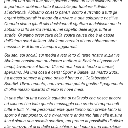
per noi non sono mai pochi perché anche un solo collaboratore è
importante, abbiamo fatto il possibile per tutelare il diritto
all’indennità. Abbiamo chiesto pareri, scritto e riscritto a tutti gli
organi istituzionali in modo da arrivare a una soluzione positiva.
Quando siamo giunti alla decisione di rigettare le richieste non lo
abbiamo fatto senza tentare, nel rispetto delle leggi, tutte le
strade. Ci siamo presi cura della vostra causa che è la causa
dell’intero sport italiano. Abbiamo cercato di non abbandonare
nessuno. E di tenervi sempre aggiornati.
Sul sito, sui social, sui media avete letto di tante nostre iniziative.
Abbiamo considerato un dovere mettere la Società al passo coi
tempi, lavorare sul futuro. Ci sarà una luce in fondo al tunnel,
speriamo. Ma una cosa è certa: Sport e Salute, da marzo 2020,
ha messo sempre al primo posto il bonus e i Collaboratori
Sportivi. Diversamente, non avremmo potuto gestire il pagamento
di oltre mezzo miliardo di euro in nove mesi.
In una chat di una piccola squadra di pallavolo che riesce ancora
ad allenarsi ho letto questo messaggio che credo vi rappresenti
tutte e tutti. “A me personalmente quest’anno non preme tanto lo
sport o il campionato, che ovviamente andranno fatti nella misura
in cui siamo una società sportiva, ma preme la possibilità di offrire
alle ragazze, al di là delle chiacchiere, un luogo e una situazione