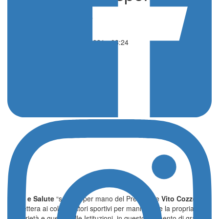
di Redazione
Attualità
19 Marzo 2021 - 08:24
Sport e Salute
“scrive”, per mano del Presidente
Vito Cozzoli
,
una lettera ai collaboratori sportivi per manifestare la propria
solidarietà e quella delle Istituzioni, in questo momento di grave