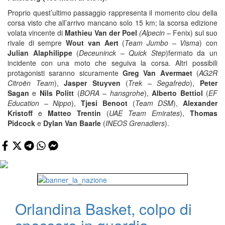
Proprio quest’ultimo passaggio rappresenta il momento clou della
corsa visto che all’arrivo mancano solo 15 km; la scorsa edizione
volata vincente di
Mathieu Van der Poel
(Alpecin –
Fenix) sul suo
rivale di sempre
Wout van Aert
(
Team Jumbo – Visma
) con
Julian Alaphilippe
(
Deceuninck – Quick Step
)fermato da un
incidente con una moto che seguiva la corsa. Altri possibili
protagonisti saranno sicuramente
Greg Van Avermaet
(
AG2R
Citroën Team
),
Jasper Stuyven
(
Trek – Segafredo
),
Peter
Sagan
e
Nils Politt
(
BORA – hansgrohe
),
Alberto Bettiol
(
EF
Education – Nippo
),
Tjesi Benoot
(
Team DSM
),
Alexander
Kristoff
e
Matteo Trentin
(
UAE Team Emirates
),
Thomas
Pidcock
e
Dylan Van Baarle
(
INEOS Grenadiers
).
Orlandina Basket, colpo di