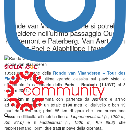
Ronde van Vlaanderen che si potrebbe
decidere nell’ultimo passaggio Oude
Kwaremont e Paterberg. Van Aert, Van
der Poel e Alaphilippe i favoriti
Ronde van Vlaanderen
105esima edizione della
Ronde van Vlaanderen – Tour des
Flanders
(1.UWT)
ultima grande classica sul pavè visto lo
slittamento in calendario della
Paris – Roubaix
(1.UWT)
al 3
ottobre 2021.
254,3 km
in programma con partenza da
Antwerp
e arrivo
ad
Oudenaarde
per un totale
2190
metri di dislivello e ben 19
muri da affrontare; primi 85 km di gara che non presentano
nessuna difficoltà altimetrica fino al
Lippenhovestraat (+, 1200 m,
Km 87.0)
e il
Paddestraat (+, 1500 m, Km 88.8)
che
rappresentano i primi due tratti in pavè della giornata.