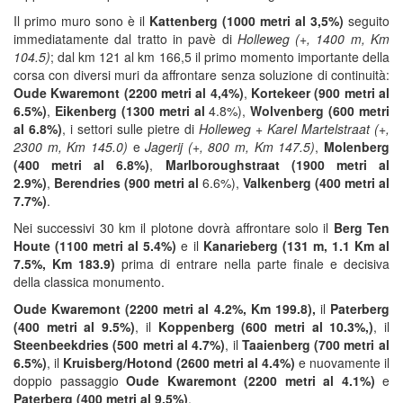
Il primo muro sono è il
Kattenberg (1000 metri al 3,5%)
seguito
immediatamente dal tratto in pavè di
Holleweg (+, 1400 m, Km
104.5)
; dal km 121 al km 166,5 il primo momento importante della
corsa con diversi muri da affrontare senza soluzione di continuità:
Oude Kwaremont (2200 metri al 4,4%)
,
Kortekeer (900 metri al
6.5%)
,
Eikenberg (1300 metri al
4.8%),
Wolvenberg (600 metri
al 6.8%)
, i settori sulle pietre di
Holleweg + Karel Martelstraat (+,
2300 m, Km 145.0)
e
Jagerij (+, 800 m, Km 147.5)
,
Molenberg
(400 metri al 6.8%)
,
Marlboroughstraat (1900 metri al
2.9%)
,
Berendries (900 metri al
6.6%),
Valkenberg (400 metri al
7.7%)
.
Nei successivi 30 km il plotone dovrà affrontare solo il
Berg Ten
Houte (1100 metri al 5.4%)
e il
Kanarieberg (131 m, 1.1 Km al
7.5%, Km 183.9)
prima di entrare nella parte finale e decisiva
della classica monumento.
Oude Kwaremont (2200 metri al 4.2%, Km 199.8),
il
Paterberg
(400 metri al 9.5%)
, il
Koppenberg (600 metri al 10.3%,)
, il
Steenbeekdries (500 metri al 4.7%)
, il
Taaienberg (700 metri al
6.5%)
, il
Kruisberg/Hotond (2600 metri al 4.4%)
e nuovamente il
doppio passaggio
Oude Kwaremont (2200 metri al 4.1%)
e
Paterberg (400 metri al 9.5%)
.