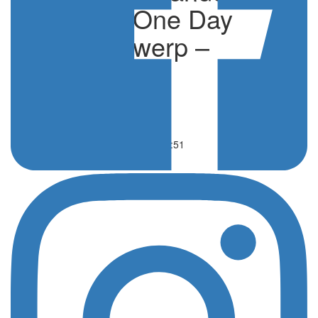
(1.UWT), One Day
Race: Antwerp –
Oudenaarde
di Giuseppe Ortale
Ciclismo
03 Aprile 2021 - 15:51