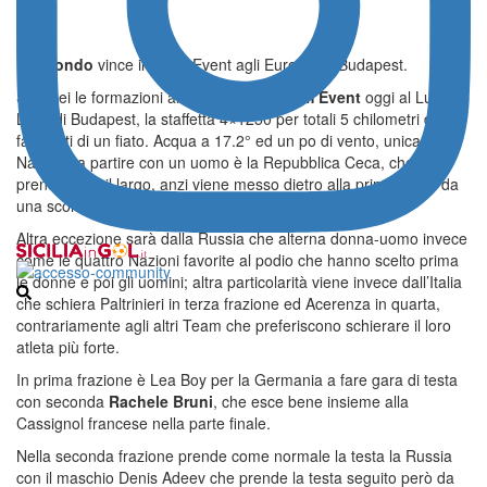
L’
Italfondo
vince il Team Event agli Europei di Budapest.
Solo sei le formazioni al via in questo
Team Event
oggi al Lupa
Lake di Budapest, la staffetta 4×1250 per totali 5 chilometri da
fare tutti di un fiato. Acqua a 17.2° ed un po di vento, unica
Nazione a partire con un uomo è la Repubblica Ceca, che non
prende però il largo, anzi viene messo dietro alla prima virata da
una scorrettezza della Germania
Altra eccezione sarà dalla Russia che alterna donna-uomo invece
come le quattro Nazioni favorite al podio che hanno scelto prima
le donne e poi gli uomini; altra particolarità viene invece dall’Italia
che schiera Paltrinieri in terza frazione ed Acerenza in quarta,
contrariamente agli altri Team che preferiscono schierare il loro
atleta più forte.
In prima frazione è Lea Boy per la Germania a fare gara di testa
con seconda
Rachele
Bruni
, che esce bene insieme alla
Cassignol francese nella parte finale.
Nella seconda frazione prende come normale la testa la Russia
con il maschio Denis Adeev che prende la testa seguito però da