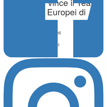
L’Italfondo vince il Team
Event agli Europei di
Budapest
di Marco Mattia Conti
News
15 Maggio 2021 - 15:43