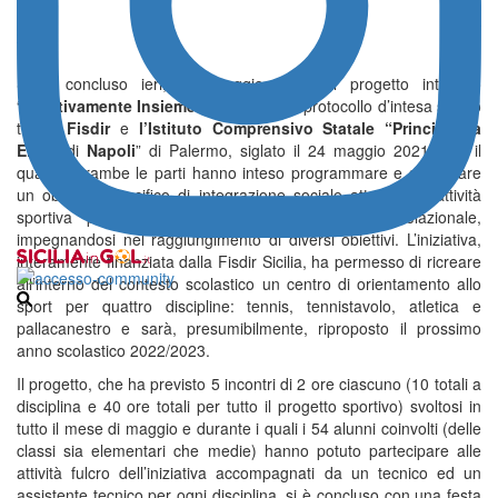
Si è concluso ieri, 31 maggio 2022, il progetto intitolato
“
Sportivamente Insieme
” e oggetto del protocollo d’intesa stretto
tra la
Fisdir
e
l’Istituto Comprensivo Statale “Principessa
Elena
di
Napoli
” di Palermo, siglato il 24 maggio 2021, con il
quale entrambe le parti hanno inteso programmare e sviluppare
un obiettivo specifico di integrazione sociale attraverso l’attività
sportiva per gli alunni con disabilità intellettivo-relazionale,
impegnandosi nel raggiungimento di diversi obiettivi. L’iniziativa,
interamente finanziata dalla Fisdir Sicilia, ha permesso di ricreare
all’interno del contesto scolastico un centro di orientamento allo
sport per quattro discipline: tennis, tennistavolo, atletica e
pallacanestro e sarà, presumibilmente, riproposto il prossimo
anno scolastico 2022/2023.
Il progetto, che ha previsto 5 incontri di 2 ore ciascuno (10 totali a
disciplina e 40 ore totali per tutto il progetto sportivo) svoltosi in
tutto il mese di maggio e durante i quali i 54 alunni coinvolti (delle
classi sia elementari che medie) hanno potuto partecipare alle
attività fulcro dell’iniziativa accompagnati da un tecnico ed un
assistente tecnico per ogni disciplina, si è concluso con una festa