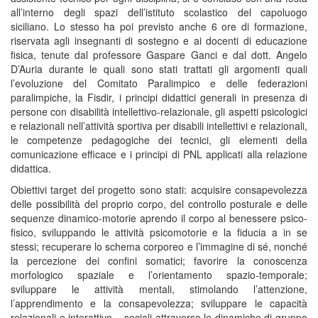
all’interno degli spazi dell’istituto scolastico del capoluogo
siciliano. Lo stesso ha poi previsto anche 6 ore di formazione,
riservata agli insegnanti di sostegno e ai docenti di educazione
fisica, tenute dal professore Gaspare Ganci e dal dott. Angelo
D’Auria durante le quali sono stati trattati gli argomenti quali
l’evoluzione del Comitato Paralimpico e delle federazioni
paralimpiche, la Fisdir, i principi didattici generali in presenza di
persone con disabilità intellettivo-relazionale, gli aspetti psicologici
e relazionali nell’attività sportiva per disabili intellettivi e relazionali,
le competenze pedagogiche dei tecnici, gli elementi della
comunicazione efficace e i principi di PNL applicati alla relazione
didattica.
Obiettivi target del progetto sono stati: acquisire consapevolezza
delle possibilità del proprio corpo, del controllo posturale e delle
sequenze dinamico-motorie aprendo il corpo al benessere psico-
fisico, sviluppando le attività psicomotorie e la fiducia a in se
stessi; recuperare lo schema corporeo e l’immagine di sé, nonché
la percezione dei confini somatici; favorire la conoscenza
morfologico spaziale e l’orientamento spazio-temporale;
sviluppare le attività mentali, stimolando l’attenzione,
l’apprendimento e la consapevolezza; sviluppare le capacità
relazionali e interattivo – sociali attraverso le dinamiche di gruppo