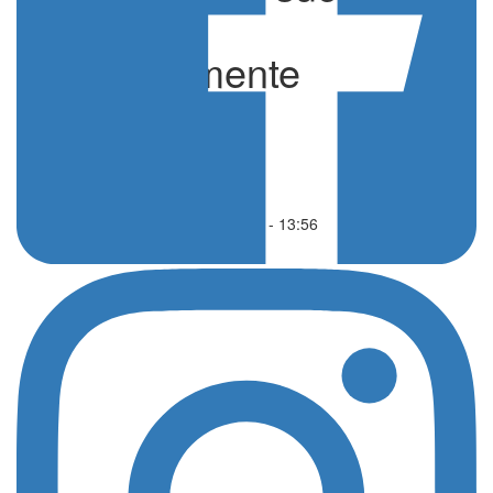
il progetto
“Sportivamente
insieme”
di Redazione
In evidenza
01 Giugno 2022 - 13:56