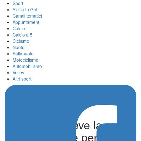
Sport
Sicilia In Gol
Canali tematici
Appuntamenti
Calcio
Calcio a 5
Ciclismo
Nuoto
Pallanuoto
Motociclismo
Automobilismo
Volley
Altri sport
Il Catania riceve la
Sancataldese per