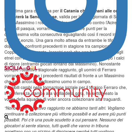
Penultima gara casalinga per
il Catania che domani alle ore 15
affronterà la Sancataldese
, valida per la 31/a giornata di Serie
D. Al Massimino i rossazzurri, dopo il successo contro l’Acireale
prima di pasqua, vorranno conquistare i tre punti per la
quindicesima volta consecutiva eguagliando così il record in Serie
D della Leonzio. Una gara molto attesa da entrambe le tifoserie
dopo i due confronti precedenti in stagione tra campionato e
Coppa Italia ad agosto. Incontri però che non hanno sorriso agli
etnei con due pareggi e un’eliminazione dalla Coppa dopo i calci
di rigore (entrambi giocati lontano dal Massimino). Nonostante
dunque l’obiettivo stagionale raggiunto, gli uomini di Ferraro
vorranno riscattare i precedenti risultati di fronte a un Massimino
che sarà ancora il dodicesimo uomo in campo.
Possibili cambi nella formazione iniziale per il tecnico Ferraro che,
in conferenza stampa alla vigilia della gara, ha sottolineato la
voglia della squadra di voler ancora collezionare altri traguardi.
“Nonostante l’obiettivo raggiunto ne abbiamo tanti altri. Vogliamo
continuare a collezionare più vittorie possibili e ad avere più punti
possibili. Poi c’è una poule scudetto a cui pensare. Nessuno dei
giocatori si sente stanco, tutti quelli che vanno in tribuna
accettano con un pizzico di dispiacere perché tutti vogliono