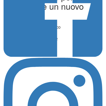
eguagliare un nuovo
record
di Alessia Lo Monaco
Calcio
15 Aprile 2023 - 17:12