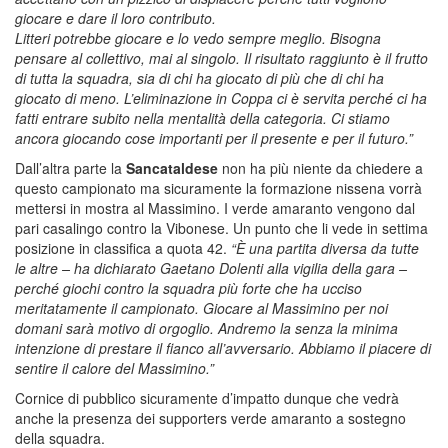
giocare e dare il loro contributo.
Litteri potrebbe giocare e lo vedo sempre meglio. Bisogna
pensare al collettivo, mai al singolo. Il risultato raggiunto è il frutto
di tutta la squadra, sia di chi ha giocato di più che di chi ha
giocato di meno. L’eliminazione in Coppa ci è servita perché ci ha
fatti entrare subito nella mentalità della categoria. Ci stiamo
ancora giocando cose importanti per il presente e per il futuro.”
Dall’altra parte la
Sancataldese
non ha più niente da chiedere a
questo campionato ma sicuramente la formazione nissena vorrà
mettersi in mostra al Massimino. I verde amaranto vengono dal
pari casalingo contro la Vibonese. Un punto che li vede in settima
posizione in classifica a quota 42.
“È una partita diversa da tutte
le altre – ha dichiarato Gaetano Dolenti alla vigilia della gara –
perché giochi contro la squadra più forte che ha ucciso
meritatamente il campionato. Giocare al Massimino per noi
domani sarà motivo di orgoglio. Andremo la senza la minima
intenzione di prestare il fianco all’avversario. Abbiamo il piacere di
sentire il calore del Massimino.”
Cornice di pubblico sicuramente d’impatto dunque che vedrà
anche la presenza dei supporters verde amaranto a sostegno
della squadra.