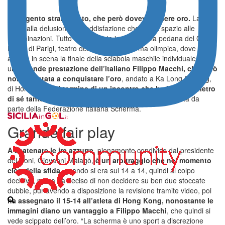
Un argento strameritato, che però doveva essere oro.
La gioia
mista alla delusione, la soddisfazione che lascia spazio alle
recriminazioni. Tutto ciò si è visto ieri sera sulla pedana del Grand
Palais di Parigi, teatro del torneo di scherma olimpica, dove è
andata in scena la finale della sciabola maschile individuale, con
u
na grande prestazione dell’italiano Filippo Macchi, che però
non è bastata a conquistare l’oro
, andato a Ka Long Cheung,
di Hong Kong,
al termine di un incontro che ha lasciato dietro
di sé tante polemiche
, ed una protesta formale inoltrata da
parte della Federazione Italiana Scherma.
Grande fair play
A scatenare le ire azzurre
, pienamente condivise dal presidente
del Coni, Giovanni Malagò,
è un arbitraggio che nel momento
clou della sfida
, quando si era sul 14 a 14, quindi al colpo
decisivo, prima ha deciso di non decidere su ben due stoccate
dubbie, pur avendo a disposizione la revisione tramite video, poi
ha assegnato il 15-14 all’atleta di Hong Kong, nonostante le
immagini diano un vantaggio a Filippo Macchi
, che quindi si
vede scippato dell’oro. “La scherma è uno sport a discrezione