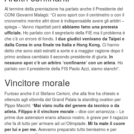
Al termine della premiazione ha parlato anche il Presidente del
CONI Giovanni Malagò: “Ci sono sport con il centimetro o con il
cronometro mentre altri dove è indispensabile avere gli arbitri –
spiega – Vanno rispettati però
abbiamo fatto una protesta
ufficiale.
Ho parlato con il segretario della FIE ma il problema è
che c’è un errore di fondo.
I due giudici venivano da Taipei e
dalla Corea in una finale tra Italia e Hong Kong.
Ci hanno
detto che sono stati estratti a sorte e a maggior ragione dopo il
primo andava cambiato il secondo presidente di giuria.
In
nessuno spot c’è un arbitro ‘confinante’ con un atleta
. Ho
parlato con il presidente della FIS Paolo Azzi, siamo stanchi”.
Vincitore morale
Furioso anche il ct Stefano Cerioni, che alla fine ha chiesto e
ottenuto agli ottomila del Grand Palais la standing ovation per
Pippo Macchi: “
Mai visto nulla del genere da tecnico o da
atleta. Filippo è il vincitore morale
– dice con amarezza – Le
prime due astensioni erano attacco nostro, è grave per il ragazzo
che fa di tutto per arrivare ad un’Olimpiade.
Mi fa male il cuore
per lui e per me.
Avevamo preparato tutto benissimo e per