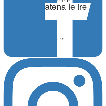
Macchi scatena le ire
italiane
di Redazione
Altri sport
30 Luglio 2024 - 08:22