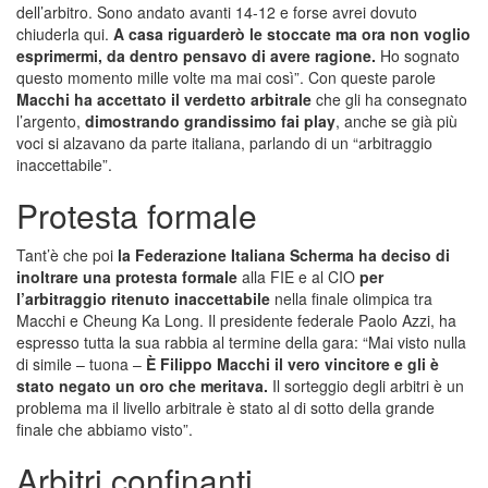
dell’arbitro. Sono andato avanti 14-12 e forse avrei dovuto
chiuderla qui.
A casa riguarderò le stoccate ma ora non voglio
esprimermi, da dentro pensavo di avere ragione.
Ho sognato
questo momento mille volte ma mai così”. Con queste parole
Macchi ha accettato il verdetto arbitrale
che gli ha consegnato
l’argento,
dimostrando grandissimo fai play
, anche se già più
voci si alzavano da parte italiana, parlando di un “arbitraggio
inaccettabile”.
Protesta formale
Tant’è che poi
la Federazione Italiana Scherma ha deciso di
inoltrare una protesta formale
alla FIE e al CIO
per
l’arbitraggio ritenuto inaccettabile
nella finale olimpica tra
Macchi e Cheung Ka Long. Il presidente federale Paolo Azzi, ha
espresso tutta la sua rabbia al termine della gara: “Mai visto nulla
di simile – tuona –
È Filippo Macchi il vero vincitore e gli è
stato negato un oro che meritava.
Il sorteggio degli arbitri è un
problema ma il livello arbitrale è stato al di sotto della grande
finale che abbiamo visto”.
Arbitri confinanti