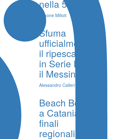
nella 5 km
Simone Milioti
Sfuma
ufficialmente
il ripescaggio
in Serie D per
il Messina
Alessandro Calleri
Beach Bocce,
a Catania le
finali
regionali, al