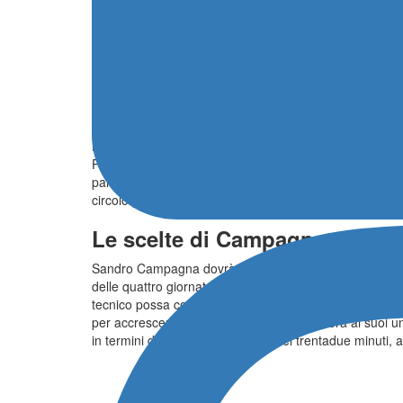
Obbligo vittoria e la nuova fo
Giova ricordare che l’unico risultato utile per le ambizio
quarti di finale e chi passa alla seconda fase porta con
Focus sull’avversario: una Slo
La formazione slovacca può contare su individualità di 
Presenti in organico anche Maros Tkac, attaccante della
panchina siede Roman Polacik, leggenda della pallanuoto 
circolo partenopeo.
Le scelte di Campagna: rotazio
Sandro Campagna dovrà rinunciare ancora una volta allo
delle quattro giornate di sospensione dopo l’espulsione 
tecnico possa concedere ampio spazio a tutta la sua ro
per accrescerne il minutaggio. Il CT chiederà ai suoi un
in termini di continuità nel corso dei trentadue minuti, 