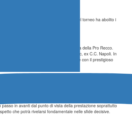
rmula del torneo
ni tricolori è la vittoria. La nuova formula del torneo ha abolito i
 sé i punti guadagnati nelle prime uscite.
vacchia “italiana”
buon livello: su tutti, Lukas Durik, centroboa della Pro Recco.
 Giorgini Ottica Muri Antichi, e Marek Tkac, ex C.C. Napoli. In
slovacca che in Italia ha vinto il tricolore con il prestigioso
ni e gestione della rosa
 squalificato Matteo Iocchi Gratta, ai box per scontare l’ultima
contro la Grecia degli ultimi Mondiali. Realistico pensare che il
sa ruotando sistematicamente i giocatori a propria disposizione
 passo in avanti dal punto di vista della prestazione soprattutto
aspetto che potrà rivelarsi fondamentale nelle sfide decisive.