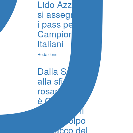
Lido Azzurro
si assegnano
i pass per i
Campionati
Italiani
Redazione
Dalla Serie A
alla sfida
rosanero, chi
è Gabriel
Strefezza, il
nuovo colpo
d’attacco del