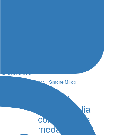
Nuoto Campionati
Italiani, Sabrina Ferrara
oro nei 100 farfalla
Cadette
05 Agosto 2026 - 19:41 - Simone Milioti
Europei
Nuoto, l’Italia
conquista tre
medaglie