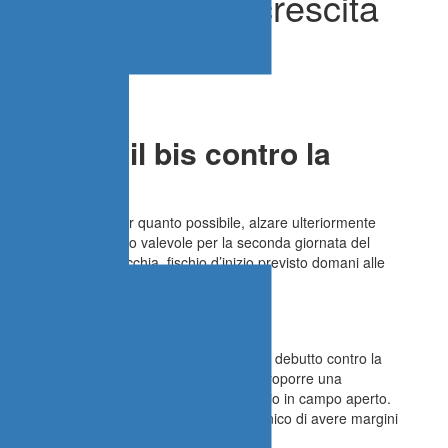
 servono punti e crescita
lia cerca il bis contro la
prova d’esordio e, per quanto possibile, alzare ulteriormente
petizione. Nell’incontro valevole per la seconda giornata del
lia affronta la Slovacchia, fischio d’inizio previsto domani alle
bre dopo la Turchia
sari che il calendario propone agli azzurri. Il debutto contro la
uadra in grado di giocare con qualità e di proporre una
sfruttare l’opportunità di attaccare lo spazio in campo aperto.
mmesso errori che consentono allo staff tecnico di avere margini