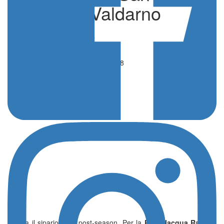
Giovanni Valdarno
di Redazione
Basket
10 Aprile 2026 - 16:48
Si alza il sipario sulla post-season. Per la
Passalacqua Ragusa