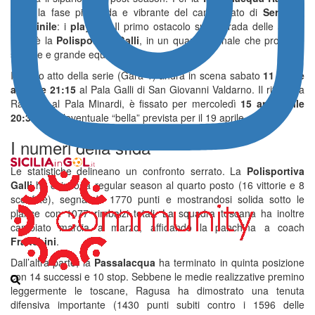
inizia la fase più calda e vibrante del campionato di
Serie A2
femminile
: i
play-off
. Il primo ostacolo sulla strada delle aquile
iblee è la
Polisportiva Galli
, in un quarto di finale che promette
scintille e grande equilibrio.
Il primo atto della serie (Gara-1) andrà in scena sabato
11 aprile
alle ore 21:15
al Pala Galli di San Giovanni Valdarno. Il ritorno a
Ragusa, al Pala Minardi, è fissato per mercoledì
15 aprile alle
20:30
, con l’eventuale “bella” prevista per il 19 aprile.
I numeri della sfida
Le statistiche delineano un confronto serrato. La
Polisportiva
Galli
ha chiuso la regular season al quarto posto (16 vittorie e 8
sconfitte), segnando 1770 punti e mostrandosi solida sotto le
plance con 1077 rimbalzi totali. La squadra toscana ha inoltre
cambiato marcia a marzo, affidando la panchina a coach
Franchini
.
Dall’altra parte, la
Passalacqua
ha terminato in quinta posizione
con 14 successi e 10 stop. Sebbene le medie realizzative premino
leggermente le toscane, Ragusa ha dimostrato una tenuta
difensiva importante (1430 punti subiti contro i 1596 delle