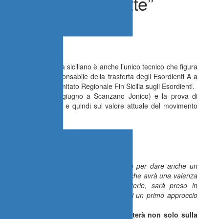
ando alle staffette”
a Nuoto) del panorama siciliano è anche l’unico tecnico che figura
 lo scorso anno responsabile della trasferta degli Esordienti A a
o della visione Comitato Regionale Fin Sicilia sugli Esordienti.
elle Regioni (26-28 giugno a Scanzano Jonico) e la prova di
e nel lungo periodo, e quindi sul valore attuale del movimento
già facendo.
locchio
 per il Trofeo delle Regioni.
ese dall’appuntamento di Scanzano Jonico per dare anche un
 Lo immaginiamo come uno scontro diretto, che avrà una valenza
rò specificare che non sarà l’unico criterio, sarà preso in
 in precedenza. La nostra idea è quella di un primo approccio
ontesto più competitivo nazionale”.
er tutte le gare in programma? Si punterà non solo sulla