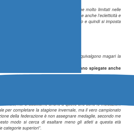
schi e cinque femmine, quindi siamo anche molto limitati nelle
. È chiaro che viene presa in considerazione anche l’ecletticità e
là a Scanzano daranno un punteggio doppio e quindi si imposta
l Ragazzo? Primo o secondo anno?
o, lo portiamo. Poi se le prestazioni si equivalgono magari la
o come fatto in passato”.
n gli altri tecnici e magari le scelte vanno spiegate anche
lcuno contento, ma questo è in tutte le decisioni che prende la
tire da dei criteri che siano quanto più oggettivi possibile”.
on si svolge più il campionato regionale in corta per gli
nazionale, noi ci adattiamo anche a quelle che sono le indicazioni
 per completare la stagione invernale, ma il vero campionato
dicazione della federazione è non assegnare medaglie, secondo me
uesto modo si cerca di esaltare meno gli atleti a questa età
e categorie superiori”.