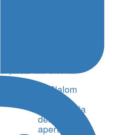
Nuoto Campionati
Italiani, il programma di
giorno 8
08 Agosto 2026 - 08:00 - Simone Milioti
6° Slalom
Città di
Alessandria
della Rocca,
aperte le