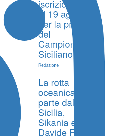
iscrizioni fino
al 19 agosto
per la prova
del
Campionato
Siciliano
Redazione
La rotta
oceanica
parte dalla
Sicilia,
Sikania e
Davide Foti