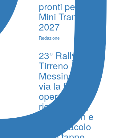
pronti per la
Mini Transat
2027
Redazione
23° Rally
Tirreno
Messina, al
via la fase
operativa tra
ricognizioni,
shakedown e
lo spettacolo
delle tappe