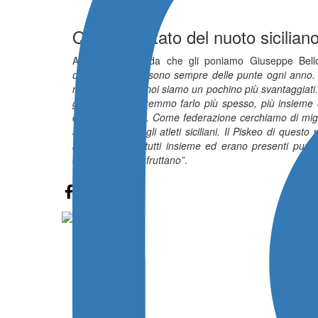
Qual è lo stato del nuoto siciliano
All’ultima domanda che gli poniamo Giuseppe Bell
oggettivo, poi ci sono sempre delle punte ogni anno. 
nazionale, però noi siamo un pochino più svantaggiati
gareggiare, dovremmo farlo più spesso, più insieme
con altre regioni. Come federazione cerchiamo di migli
anni e con tutti gli atleti siciliani. Il Piskeo di qu
appunto erano tutti insieme ed erano presenti pure d
chiaramente si sfruttano”
.