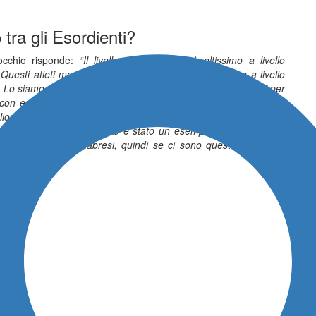
 tra gli Esordienti?
occhio risponde:
“Il livello generale non è altissimo a livello
Questi atleti magari sono un po’ più competitivi anche a livello
. Lo siamo per le difficoltà che abbiamo nel trovare momenti per
 con entrambi i concentramenti e magari confrontandoci anche
orare col tempo cercando di fare più gare possibili negli ultimi
esto weekend appena trascorso è stato un esempio positivo perché
iverse società calabresi, quindi se ci sono queste possibilità