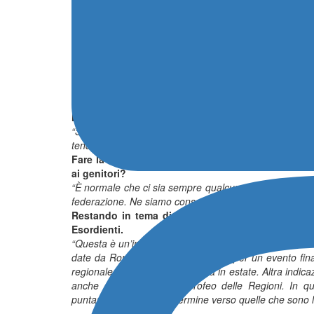
prestazione singola ma anche sulla duttilità?
“Si, si deve formare una squadra di cinque atleti ma
scelte per rendere la squadra più competitiva possibile
dobbiamo ragionare anche in ottica staffette perché 
tutto anche in funzione di quello”.
Le scelte delle Federazione
Nelle scelte rientra anche l’anno di categoria de
“Se c’è qualcuno di meritevole, anche se al primo ann
tendenza è quella di premiare l’atleta del secondo ann
Fare la selezione immagino porta a confrontarsi co
ai genitori?
“È normale che ci sia sempre qualcuno scontento e qua
federazione. Ne siamo consapevoli ma è anche giusto par
Restando in tema di decisioni da qualche anno n
Esordienti.
“Questa è un’indicazione che arriva a livello federale 
date da Roma. Optiamo comunque per un evento finale
regionale è quello che si disputa in estate. Altra in
anche correttamente, al Trofeo delle Regioni. In q
puntando poi sul lungo termine verso quelle che sono l