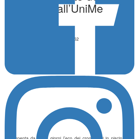
Comitato all’UniMe
di Redazione
Nuoto
29 Maggio 2026 - 19:52
Si è spenta da pochi giorni l’eco dei cronometri in piscina, ma