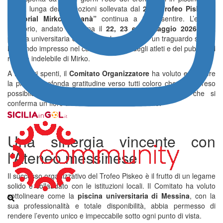
l’onda lunga delle emozioni sollevata dal
20° “Trofeo Piskeo –
Memorial Mirko Laganà”
continua a farsi sentire
. L’evento
natatorio, andato in scena il
22, 23 e 24 maggio 2026
nella
piscina universitaria di Messina, ha celebrato un traguardo storico
lasciando impresso nel cuore del team, degli atleti e del pubblico il
ricordo indelebile di Mirko
.
A riflettori spenti, il
Comitato Organizzatore
ha voluto esprimere
la propria profonda gratitudine verso tutti coloro che hanno reso
possibile la perfetta riuscita di una manifestazione che si
conferma un fiore all’occhiello del nuoto siciliano
.
Una sinergia vincente con
l’Ateneo messinese
Il successo organizzativo del Trofeo Piskeo è il frutto di un legame
solido e collaudato con le istituzioni locali. Il Comitato ha voluto
sottolineare come la
piscina universitaria di Messina
, con la
sua professionalità e totale disponibilità, abbia permesso di
rendere l’evento unico e impeccabile sotto ogni punto di vista
.