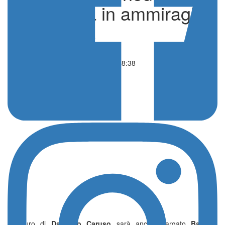
nuova vita in ammiraglia
di Redazione
Ciclismo
03 Giugno 2026 - 08:38
Il futuro di
Damiano Caruso
sarà ancora targato
Bahrain