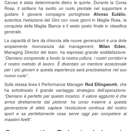
Caruso è stata determinante dietro le quinte. Durante la Corsa
Rosa, il siciliano ha svolto un ruolo pivotale nel supportare e
guidare il giovane compagno portoghese
Afonso Eulálio
,
autentica rivelazione del Giro con nove giorni in Maglia Rosa, la
conquista della Maglia Bianca e il sesto posto finale in classifica
generale.
La capacità di fare da chioccia alle nuove generazioni è una dote
ampiamente riconosciuta dal management.
Milan Eržen
,
Managing Director del team, ha espresso grande soddisfazione:
“Damiano comprende a fondo la nostra cultura, i nostri corridori e
il nostro metodo di lavoro. È diventato un mentore eccezionale
per i più giovani e questa esperienza sarà preziosissima nel suo
nuovo ruolo”
.
Sulla stessa linea il Performance Manager
Rod Ellingworth
, che
ha sottolineato il grande vantaggio strategico dell’operazione:
“Damiano è perfetto per questo incarico. Il valore aggiunto è che
arriva direttamente dal plotone: ha corso insieme a questa
generazione di atleti, capisce l’evoluzione continua del nostro
sport e sa perfettamente cosa serve oggi per competere ai
massimi livelli”
.