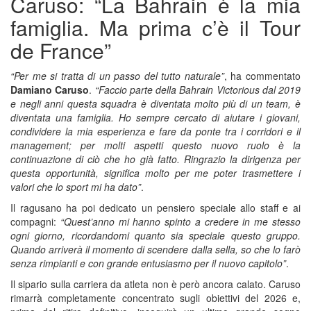
Caruso: “La Bahrain è la mia
famiglia. Ma prima c’è il Tour
de France”
“Per me si tratta di un passo del tutto naturale”
, ha commentato
Damiano Caruso
.
“Faccio parte della Bahrain Victorious dal 2019
e negli anni questa squadra è diventata molto più di un team, è
diventata una famiglia. Ho sempre cercato di aiutare i giovani,
condividere la mia esperienza e fare da ponte tra i corridori e il
management; per molti aspetti questo nuovo ruolo è la
continuazione di ciò che ho già fatto. Ringrazio la dirigenza per
questa opportunità, significa molto per me poter trasmettere i
valori che lo sport mi ha dato”
.
Il ragusano ha poi dedicato un pensiero speciale allo staff e ai
compagni:
“Quest’anno mi hanno spinto a credere in me stesso
ogni giorno, ricordandomi quanto sia speciale questo gruppo.
Quando arriverà il momento di scendere dalla sella, so che lo farò
senza rimpianti e con grande entusiasmo per il nuovo capitolo”
.
Il sipario sulla carriera da atleta non è però ancora calato. Caruso
rimarrà completamente concentrato sugli obiettivi del 2026 e,