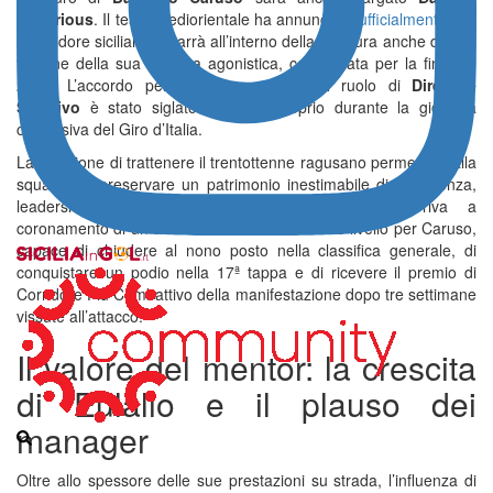
Victorious
. Il team mediorientale ha annunciato
ufficialmente
che
il corridore siciliano rimarrà all’interno della struttura anche dopo il
termine della sua carriera agonistica, confermata per la fine del
2026. L’accordo per il suo passaggio al ruolo di
Direttore
Sportivo
è stato siglato a Roma proprio durante la giornata
conclusiva del Giro d’Italia.
La decisione di trattenere il trentottenne ragusano permetterà alla
squadra di preservare un patrimonio inestimabile di esperienza,
leadership e competenza tecnica. L’annuncio arriva a
coronamento di un altro Giro d’Italia d’altissimo livello per Caruso,
capace di chiudere al nono posto nella classifica generale, di
conquistare un podio nella 17ª tappa e di ricevere il premio di
Corridore Più Combattivo della manifestazione dopo tre settimane
vissute all’attacco.
Il valore del mentor: la crescita
di Eulálio e il plauso dei
manager
Oltre allo spessore delle sue prestazioni su strada, l’influenza di