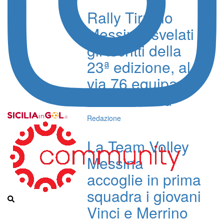
Rally Tirreno
Messina, svelati
gli iscritti della
23ª edizione, al
via 76 equipaggi
nel weekend
Redazione
La Team Volley
Messina
accoglie in prima
squadra i giovani
Vinci e Merrino