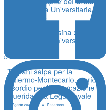
Ossidiana “ospite”del Crotone
alla Cittadella Universitaria
3 Giugno 2021 - Redazione
L’Ossidiana Messina ospita
alla Cittadella Universitaria la
RN Auditore
25 Marzo 2021 - Redazione
Trapani salpa per la
Palermo-Montecarlo, storico
esordio per l’imbarcazione
Querida e la Lega Navale
06 Agosto 2026 - 11:14 - Redazione