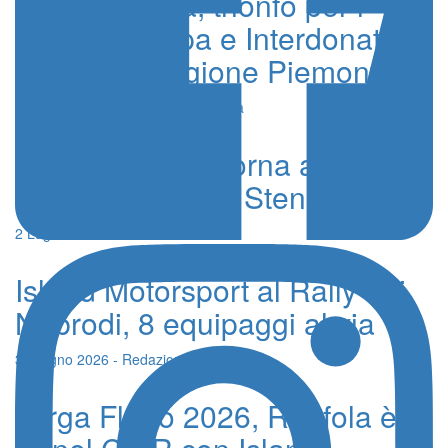
Trofeo Lancia, trionfo per i
siciliani Rappa e Interdonato al
20° Rally Regione Piemonte
3 Agosto 2026 - Comunicati Stampa
Ciro Barbaccia torna alla
Giarre-Milo sulla Stenger BMW
2 Luglio 2026 - Redazione
Island Motorsport al Rally dei
Nebrodi, 8 equipaggi al via
3 Giugno 2026 - Redazione
Targa Florio 2026, Runfola è