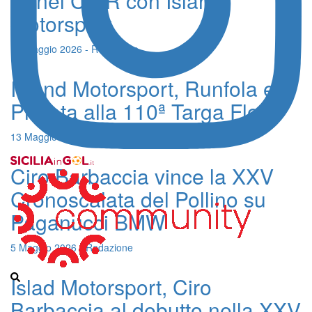
6° nel CIAR con Island
Motorsport
17 Maggio 2026 - Redazione
Island Motorsport, Runfola e
Profeta alla 110ª Targa Florio
13 Maggio 2026 - Redazione
Ciro Barbaccia vince la XXV
Cronoscalata del Pollino su
Paganucci BMW
5 Maggio 2026 - Redazione
Islad Motorsport, Ciro
Barbaccia al debutto nella XXV