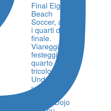
Final Eight
Beach
Soccer, al via
i quarti di
finale.
Viareggio
festeggia il
quarto
tricolore
Under 20
Redazione
ASD Il Dojo
ad Abu