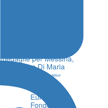
Nuoto campionati
italiani, finali senza
medaglie per Messina,
Catalano e Di Maria
07 Agosto 2026 - 18:12 - Simone Milioti
Nuoto
Europei
Fondo,