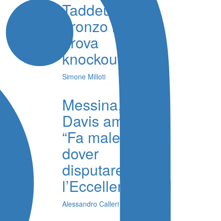
Taddeucci di
bronzo nella
prova
knockout
Simone Milioti
Messina,
Davis amaro
“Fa male
dover
disputare
l’Eccellenza”
Alessandro Calleri