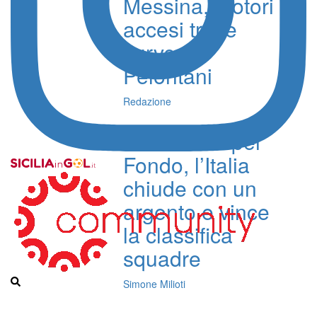
Messina, motori
accesi tra le
curve dei
Peloritani
Redazione
Nuoto Europei
Fondo, l’Italia
chiude con un
argento e vince
la classifica
squadre
Simone Milioti