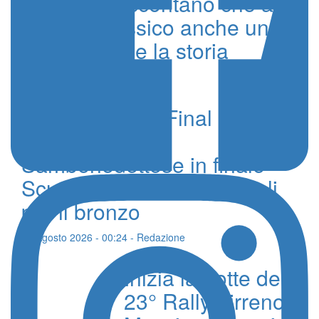
I 5 Cerchi raccontano che a
Città del Messico anche un
bianco scrisse la storia
28 Luglio 2024 - Valentino Sucato
Beach Soccer, Final Eight a
Scoglitti. Pisa e
Sambenedettese in finale
Scudetto, Catania e Napoli
per il bronzo
09 Agosto 2026 - 00:24 - Redazione
Inizia la notte del
23° Rally Tirreno