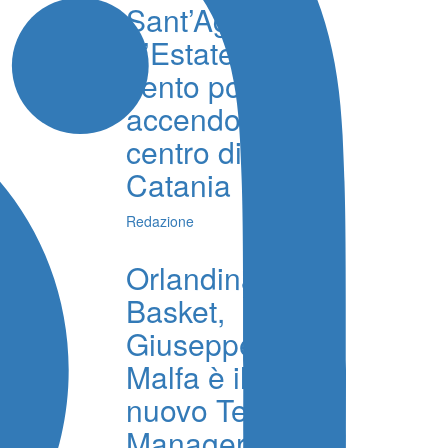
Sant’Agata
d’Estate, oltre
cento podisti
accendono il
centro di
Catania
Redazione
Orlandina
Basket,
Giuseppe La
Malfa è il
nuovo Team
Manager