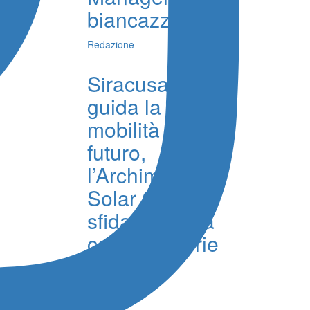
biancazzurro
Redazione
Siracusa
guida la
mobilità del
futuro,
l’Archimede
Solar Car
sfida l’Europa
con le batterie
al sale
Redazione