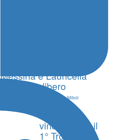
Nuoto Campionati
Italiani, bronzo per
Messina e Lauricella
nello stile libero
06 Agosto 2026 - 21:21 - Simone Milioti
Debutto
vincente per il
1° Trofeo