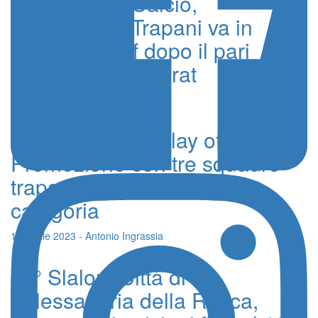
Promozione Calcio,
l’Accademia Trapani va in
finale Play off dopo il pari
interno col Kamarat
17 Aprile 2023 - Antonio Ingrassia
Calcio, domani play off in
Promozione con tre squadre
trapanesi per il salto di
categoria
15 Aprile 2023 - Antonio Ingrassia
6° Slalom Città di
Alessandria della Rocca,