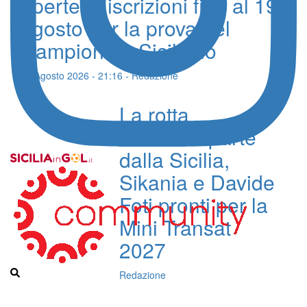
aperte le iscrizioni fino al 19
agosto per la prova del
Campionato Siciliano
07 Agosto 2026 - 21:16 - Redazione
La rotta
oceanica parte
dalla Sicilia,
Sikania e Davide
Foti pronti per la
Mini Transat
2027
Redazione