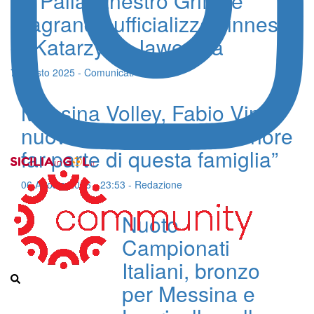
La Pallacanestro Grifone
Viagrande ufficializza l’innesto
di Katarzyna Jaworska
7 Agosto 2025 - Comunicati Stampa
Messina Volley, Fabio Vinci
nuovo dirigente: “E’ un onore
far parte di questa famiglia”
06 Agosto 2026 - 23:53 - Redazione
Nuoto
Campionati
Italiani, bronzo
per Messina e