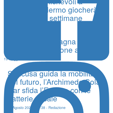
Definite le amichevoli a
Livigno, il Palermo giocherà tre
match in due settimane
1 Luglio 2024 - Edoardo Ullo
Aria di alta montagna al Giro
con il primo tappone alpino
19 Maggio 2024 - Alessandro Teri
Siracusa guida la mobilità
del futuro, l’Archimede Solar
Car sfida l’Europa con le
batterie al sale
06 Agosto 2026 - 15:38 - Redazione