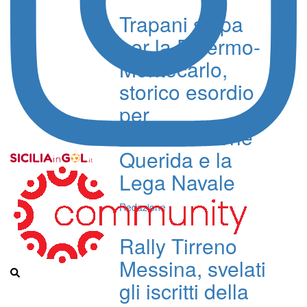
Trapani salpa
per la Palermo-
Montecarlo,
storico esordio
per
l’imbarcazione
Querida e la
Lega Navale
Redazione
Rally Tirreno
Messina, svelati
gli iscritti della