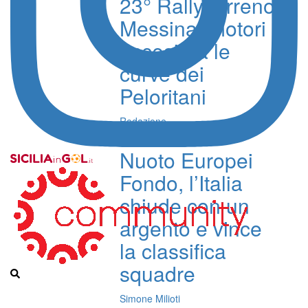
23° Rally Tirreno
Messina, motori
accesi tra le
curve dei
Peloritani
Redazione
Nuoto Europei
Fondo, l’Italia
chiude con un
argento e vince
la classifica
squadre
Simone Milioti