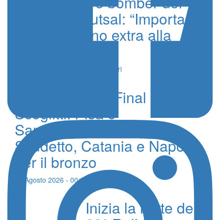
Morel, portiere bomber del
Barcellona Futsal: “Importante
dare una mano extra alla
squadra”
6 Febbraio 2024 - Alessandro Calleri
Beach Soccer, Final Eight a
Scoglitti. Pisa e
Sambenedettese in finale
Scudetto, Catania e Napoli
per il bronzo
09 Agosto 2026 - 00:24 - Redazione
Inizia la notte del