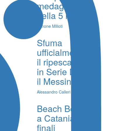
medaglie
nella 5 km
Simone Milioti
Sfuma
ufficialmente
il ripescaggio
in Serie D per
il Messina
Alessandro Calleri
Beach Bocce,
a Catania le
finali