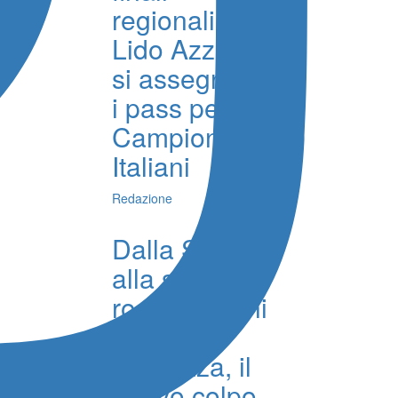
regionali, al
Lido Azzurro
si assegnano
i pass per i
Campionati
Italiani
Redazione
Dalla Serie A
alla sfida
rosanero, chi
è Gabriel
Strefezza, il
nuovo colpo