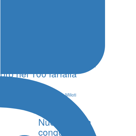
Nuoto Campionati
Italiani, Sabrina Ferrara
oro nei 100 farfalla
Cadette
05 Agosto 2026 - 19:41 - Simone Milioti
Europei
Nuoto, l’Italia
conquista tre