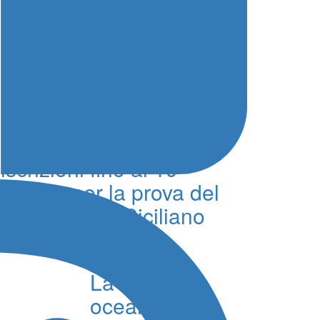
6° Slalom Città di
Alessandria della
Rocca, aperte le
iscrizioni fino al 19
agosto per la prova del
Campionato Siciliano
07 Agosto 2026 - 21:16 - Redazione
La rotta
oceanica