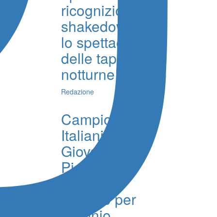
ricognizioni,
shakedown e
lo spettacolo
delle tappe
notturne
Redazione
Campionati
Italiani
Giovanili su
Pista a
Firenze,
argento per
Antonio