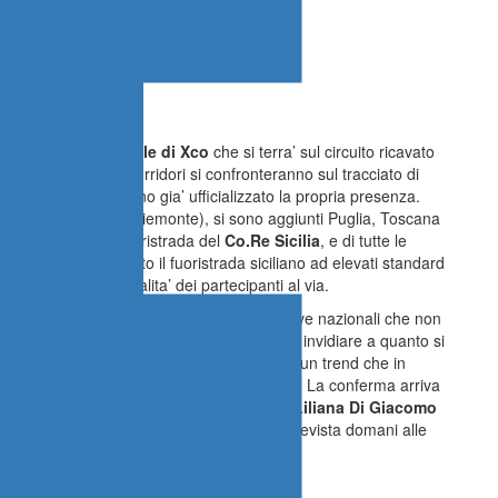
oppa Italia Giovanile di Xco
che si terra’ sul circuito ricavato
ica
25 Aprile
180 corridori si confronteranno sul tracciato di
ti Regionali che hanno gia’ ufficializzato la propria presenza.
,Lazio, Lombardia e Piemonte), si sono aggiunti Puglia, Toscana
ato del Settore Fuoristrada del
Co.Re Sicilia
, e di tutte le
zione, hanno portato il fuoristrada siciliano ad elevati standard
 gare che per la qualita’ dei partecipanti al via.
e le attenzioni da parte delle rappresentative nazionali che non
rtecipare a gare di livello che nulla hanno da invidiare a quanto si
re che la Mountainbike siciliana ha invertito un trend che in
r partecipare a gare di risonanza nazionale. La conferma arriva
ne Ciclistica Italiana
Norma Gimondi
e
Liliana Di Giacomo
resenza dei vertici del Co.Re Sicilia, e’ prevista domani alle