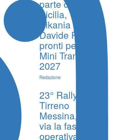
parte dalla
Sicilia,
Sikania e
Davide Foti
pronti per la
Mini Transat
2027
Redazione
23° Rally
Tirreno
Messina, al
via la fase
operativa tra