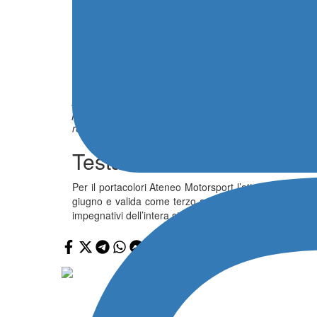
Cassibba “Perso troppo te
di preparazione”
“
Finalmente al traguardo, perché il weekend è stato d
di tempo avuta ad inizio stagione per lavorare sulla
problemi e sappiamo che fa parte del percorso. Questa
partenza e siamo stati costretti a correre in difesa. Si
restano quelli di arrivare pronti e competitivi alla Tren
Testa alla Trento – Berto
Per il portacolori Ateneo Motorsport l’attenzione si 
giugno e valida come terzo appuntamento del Campionat
impegnativi dell’intera stagione.