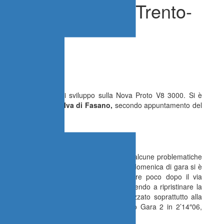
nti e guarda alla Trento-
oseguire il lavoro di sviluppo sulla Nova Proto V8 3000. Si è
a
alla
67^ Coppa Selva di Fasano,
secondo appuntamento del
o tracciato pugliese.
pi problemi tecnici
are i conti per tutto il fine settimana con alcune problematiche
 team. Dopo le ricognizioni del sabato, la domenica di gara si è
ra 1, un sensore ha smesso di funzionare poco dopo il via
 squadra è intervenuta prontamente riuscendo a ripristinare la
roccio inevitabilmente prudente e finalizzato soprattutto alla
 della stagione. Cassibba ha così completato Gara 2 in 2’14″06,
 lavorare nelle prossime settimane.