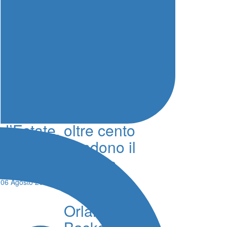
Debutto vincente per il
1° Trofeo Sant’Agata
d’Estate, oltre cento
podisti accendono il
centro di Catania
06 Agosto 2026 - 18:49 - Redazione
Orlandina