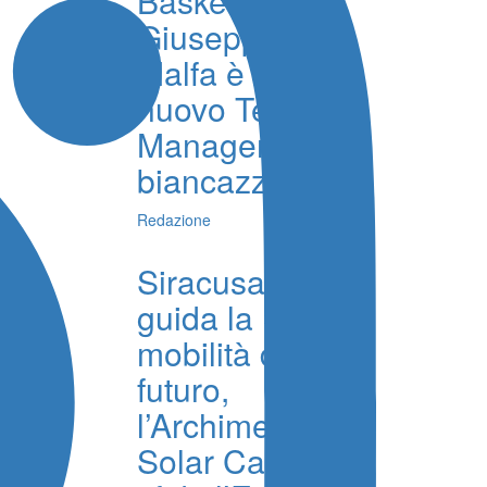
Basket,
Giuseppe La
Malfa è il
nuovo Team
Manager
biancazzurro
Redazione
Siracusa
guida la
mobilità del
futuro,
l’Archimede
Solar Car