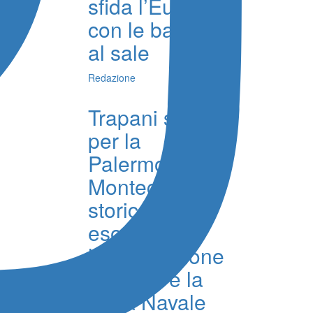
sfida l’Europa
con le batterie
al sale
Redazione
Trapani salpa
per la
Palermo-
Montecarlo,
storico
esordio per
l’imbarcazione
Querida e la
Lega Navale