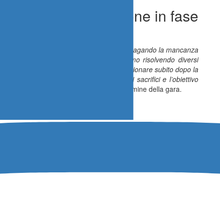
mpo ad inizio stagione in fase
avvero travagliato. Io e il mio team stiamo pagando la mancanza
 vettura e provare alcune soluzioni. Stiamo risolvendo diversi
 mattina un sensore ha deciso di non funzionare subito dopo la
amo ancora un po’ lontani, ma il lavoro, i sacrifici e l’obiettivo
to-Bondone.”
– ha dichiarato Cassibba al termine della gara.
ne
sposta adesso sulla 75^ Trento-Bondone, in programma il 13 e 14
o Italiano Supersalita, uno dei palcoscenici più prestigiosi e