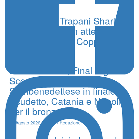
Brucia per la Trapani Shark il
ko di Cremona, in attesa del
pronto riscatto in Coppa Italia
10 Febbraio 2025 - Redazione
Beach Soccer, Final Eight a
Scoglitti. Pisa e
Sambenedettese in finale
Scudetto, Catania e Napoli
per il bronzo
09 Agosto 2026 - 00:24 - Redazione