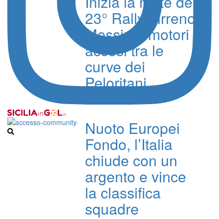
Inizia la notte del
23° Rally Tirreno
Messina, motori
accesi tra le
curve dei
Peloritani
Redazione
Nuoto Europei
Fondo, l’Italia
chiude con un
argento e vince
la classifica
squadre