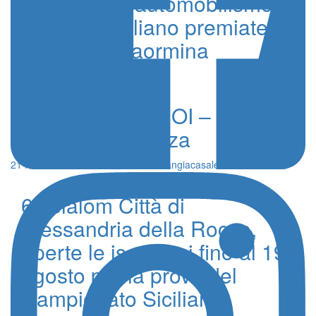
Le stelle dell’automobilismo
siciliano e italiano premiate da
Aci Sport a Taormina
17 Febbraio 2024 - Redazione
CAMPIONI O EROI – Il gesto
che fa la differenza
21 Novembre 2021 - Annamaria Mangiacasale
6° Slalom Città di
Alessandria della Rocca,
aperte le iscrizioni fino al 19
agosto per la prova del
Campionato Siciliano