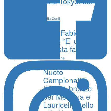
Olimpiadi Nuoto Tokyo: ultime
notizie
22 Luglio 2021 - Marco Mattia Conti
Messina Volley, Fabio Vinci
nuovo dirigente: “E’ un onore
far parte di questa famiglia”
06 Agosto 2026 - 23:53 - Redazione
Nuoto
Campionati
Italiani, bronzo
per Messina e
Lauricella nello