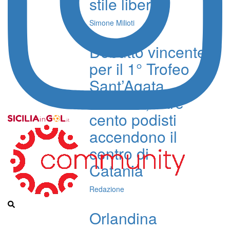
stile libero
Simone Milioti
Debutto vincente
per il 1° Trofeo
Sant’Agata
d’Estate, oltre
cento podisti
accendono il
centro di
Catania
Redazione
Orlandina