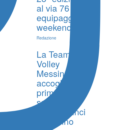
al via 76
equipaggi nel
weekend
Redazione
La Team
Volley
Messina
accoglie in
prima
squadra i
giovani Vinci
e Merrino