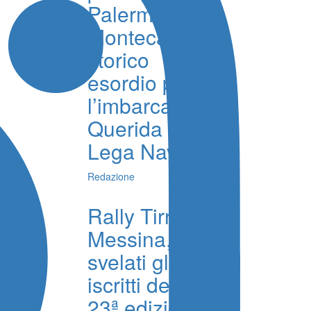
Palermo-
Montecarlo,
storico
esordio per
l’imbarcazione
Querida e la
Lega Navale
Redazione
Rally Tirreno
Messina,
svelati gli
iscritti della
23ª edizione,