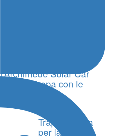
Siracusa guida la
mobilità del futuro,
l’Archimede Solar Car
sfida l’Europa con le
batterie al sale
06 Agosto 2026 - 15:38 - Redazione
Trapani salpa
per la