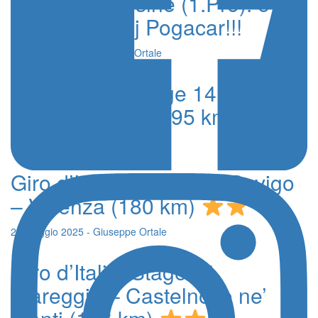
Tre Valli Varesine (1.Pro): è
sempre Tadej Pogacar!!!
7 Ottobre 2025 - Giuseppe Ortale
Giro d’Italia, Stage 14. Treviso
– Nova Gorica (195 km)
24 Maggio 2025 - Giuseppe Ortale
Giro d’Italia, Stage 13. Rovigo
– Vicenza (180 km)
23 Maggio 2025 - Giuseppe Ortale
Giro d’Italia, Stage 11.
Viareggio – Castelnovo ne’