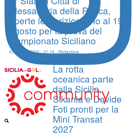
6° Slalom Città di
Alessandria della Rocca,
aperte le iscrizioni fino al 19
agosto per la prova del
Campionato Siciliano
07 Agosto 2026 - 21:16 - Redazione
La rotta
oceanica parte
dalla Sicilia,
Sikania e Davide
Foti pronti per la
Mini Transat
2027