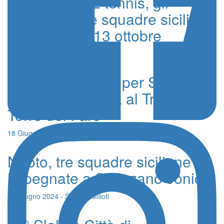
Serie A1 e A2 tennis, gli
impegni delle squadre siciliane
di domenica 13 ottobre
11 Ottobre 2024 - Fabrizio Messina
Nuoto, medaglie per Scribano,
Ciotta e Zappulla al Trofeo
Torre del Faro
18 Giugno 2024 - Simone Milioti
Nuoto, tre squadre siciliane
impegnate a Scanzano Jonico
13 Giugno 2024 - Simone Milioti